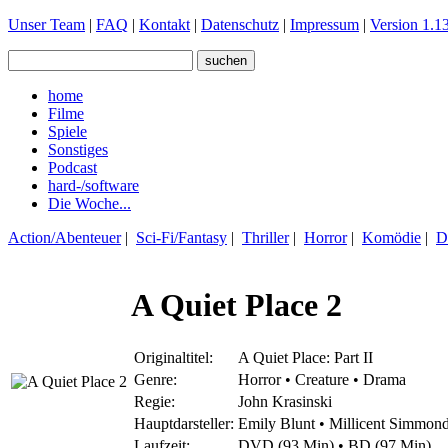
Unser Team
|
FAQ
|
Kontakt
|
Datenschutz
|
Impressum
|
Version 1.13
home
Filme
Spiele
Sonstiges
Podcast
hard-/software
Die Woche...
Action/Abenteuer
|
Sci-Fi/Fantasy
|
Thriller
|
Horror
|
Komödie
|
D
A Quiet Place 2
Originaltitel:
A Quiet Place: Part II
Genre:
Horror • Creature • Drama
Regie:
John Krasinski
Hauptdarsteller:
Emily Blunt • Millicent Simmon
Laufzeit:
DVD (93 Min) • BD (97 Min)