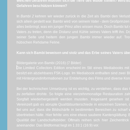
Welchen Gefahren müssen sich die Tiere des Walde stellen? Wird Ba
Gefahren beschützen können?
In
Bambi 2
kehren wir wieder zurück in die Zeit als Bambi den Verlust
sich allein gestellt war. Bambi wird von seinem Vater - dem Großprinz
alles beibringt, was ein junger Prinz alles wissen muss. Doch Bambi tut
Vaters zu treten, denn die Distanz und Kühle seines Vaters trifft ihn. 
seiner Seite und heitern den jungen Bambi immer wieder auf. Tro
hübschen Rehdame Feline.
Kann sich Bambi beweisen und stolz und das Erbe seines Vaters ü
Bildergalerie von Bambi (2016) (7 Bilder)
Die Limited Collectors Edition erscheint im Stil eines Mediabooks mit
besitzt ein abziehbares FSK-Logo. Im Mediabook enthalten sind zwei Bl
mit Hintergrundinformationen zur Entstehung des Films und diverse Ko
Bei der technischen Umsetzung ist es wichtig, zu verstehen, dass das Or
zu zerfallen drohte. So folgte eine vierzehnmonatige Restauration zahl
Sorgfalt wiederhergestellt werden mussten. Insgesamt gesehen ist 
Vereinzelt gab es abrupte Qualitätsunterschiede in einzelnen Szenen, 
fiel uns auf, dass die Bildschärfe in bestimmten Bereichen zu scharf 
übertrieben hätte. Hier fehlte uns eine etwas saubere Kantenglättung. 
Qualität der Landschaftsbilder. Oftmals reihen sich hier Zeichentri
aneinander. Das Bildformat liegt im 1.33:1 (16:9) vor.