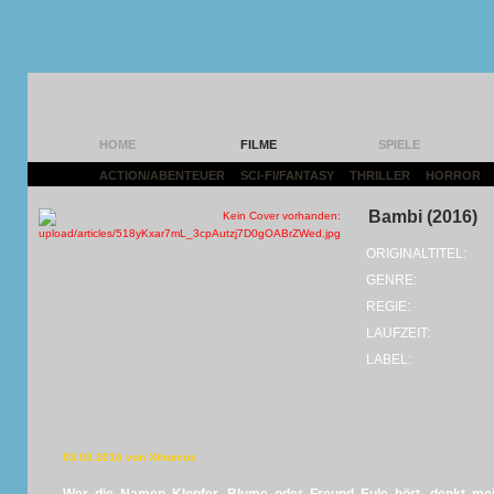
HOME
FILME
SPIELE
ACTION/ABENTEUER
|
SCI-FI/FANTASY
|
THRILLER
|
HORROR
|
Bambi (2016)
ORIGINALTITEL:
GENRE:
REGIE:
LAUFZEIT:
LABEL:
03.03.2016 von Xthonios