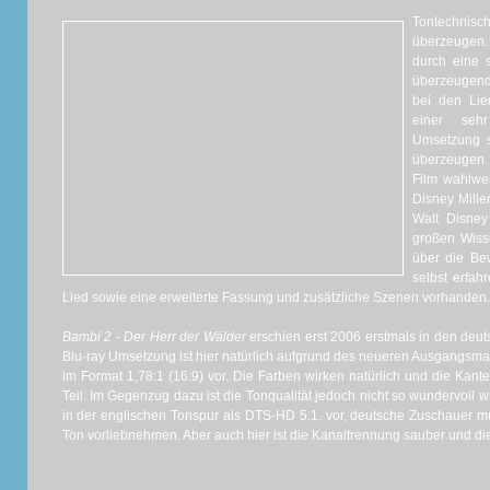
Tontechni
überzeugen.
durch eine 
überzeugen
bei den Lie
einer seh
Umsetzung s
überzeugen. 
Film wahlwei
Disney Mille
Walt Disney
großen Wiss
über die Be
selbst erfahr
Lied sowie eine erweiterte Fassung und zusätzliche Szenen vorhanden.
Bambi 2 - Der Herr der Wälder
erschien erst 2006 erstmals in den deu
Blu-ray Umsetzung ist hier natürlich aufgrund des neueren Ausgangsmate
im Format 1,78:1 (16:9) vor. Die Farben wirken natürlich und die Kante
Teil. Im Gegenzug dazu ist die Tonqualität jedoch nicht so wundervoll wi
in der englischen Tonspur als DTS-HD 5.1. vor, deutsche Zuschauer m
Ton vorliebnehmen. Aber auch hier ist die Kanaltrennung sauber und die