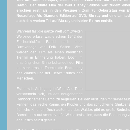
Wer die Namen Klopfer, Blume oder Freund Eule hört, denkt meis
Bambi
. Der fünfte Film der Walt Disney Studios war zudem einer
erschien erstmals in den Vierzigern. Zum 75. Geburtstag von
B
Neuauflage Als Diamond Edition auf DVD, Blu-ray und eine Limited
auch den zweiten Teil auf Blu-ray und vielen Extras enthält.
Während fast die ganze Welt vom Zweiten
Weltkrieg erfasst war, erschien 1942 der
Zeichentrickfilm Bambi nach einer
Buchvorlage von Felix Salten. Viele
werden den Film als einen niedlichen
Tierfilm in Erinnerung haben. Doch im
ursprünglichen Sinne behandelt der Film
ein sehr ernstes Thema, die Bedrohung
des Waldes und der Tierwelt durch den
Menschen.
Es herrscht Aufregung im Wald. Alle Tiere
versammeln sich, um das neugeborene
Rehbock namens Bambi zu begrüßen. Bei den Ausflügen mit seiner Mutt
kennen: das freche Kaninchen Klopfer und das schüchterne Stinktie
fröhliche Kindheit. Doch außerhalb des Waldes gibt es große Bedroh
Bambi muss auf schmerzhafte Weise feststellen, dass die Bedrohung von
er auf sich selbst gestellt.