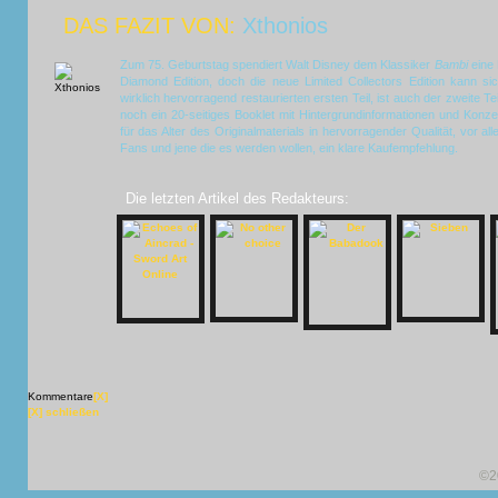
DAS FAZIT VON:
Xthonios
Zum 75. Geburtstag spendiert Walt Disney dem Klassiker
Bambi
eine
Diamond Edition, doch die neue Limited Collectors Edition kann 
wirklich hervorragend restaurierten ersten Teil, ist auch der zweite 
noch ein 20-seitiges Booklet mit Hintergrundinformationen und Konze
für das Alter des Originalmaterials in hervorragender Qualität, vor all
Fans und jene die es werden wollen, ein klare Kaufempfehlung.
Die letzten Artikel des Redakteurs:
Kommentare
[X]
[X] schließen
©2