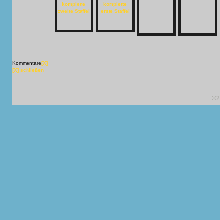
Kommentare
[X]
[X] schließen
©2