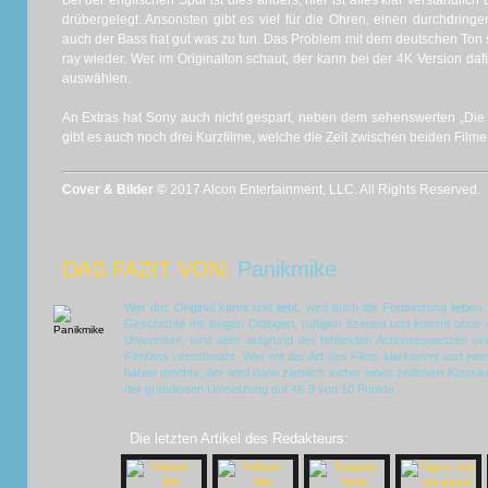
Bei der englischen Spur ist dies anders, hier ist alles klar verständlich
drübergelegt. Ansonsten gibt es viel für die Ohren, einen durchdrin
auch der Bass hat gut was zu tun. Das Problem mit dem deutschen Ton sp
ray wieder. Wer im Originalton schaut, der kann bei der 4K Version da
auswählen.
An Extras hat Sony auch nicht gespart, neben dem sehenswerten „Die
gibt es auch noch drei Kurzfilme, welche die Zeit zwischen beiden Filmen
Cover & Bilder ©
2017 Alcon Entertainment, LLC. All Rights Reserved.
DAS FAZIT VON:
Panikmike
Wer das Original kennt und liebt, wird auch die Fortsetzung lieben
Geschichte mit langen Dialogen, ruhigen Szenen und kommt ohne vi
Universum, wird aber aufgrund der fehlenden Actionsequenzen und
Filmfans verschmäht. Wer mit der Art des Films klarkommt und ein
haben möchte, der wird darin ziemlich sicher einen zeitlosen Klassike
der grandiosen Umsetzung auf 4K 9 von 10 Punkte.
Die letzten Artikel des Redakteurs: