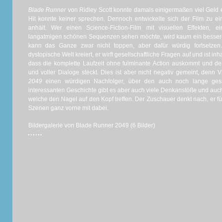
Blade Runner
von Ridley Scott konnte damals einigermaßen viel Geld e
Hit konnte keiner sprechen. Dennoch entwickelte sich der Film zu e
anhält. Wer einen Science-Fiction-Film mit visuellen Effekten, e
langatmigen schönen Sequenzen sehen möchte, wird kaum ein besser
kann das Ganze zwar nicht toppen, aber dafür würdig fortsetzen.
dystopische Welt kreiert, er wirft gesellschaftliche Fragen auf und ist inha
dass die komplette Laufzeit ohne fulminante Action auskommt und der 
und voller Dialoge steckt. Dies ist aber nicht negativ gemeint, denn 
2049
einen würdigen Nachfolger, über den auch noch lange ges
interessanten Geschichte gibt es aber auch viele Denkanstöße und auch
welche den Nagel auf den Kopf treffen. Der Zuschauer denkt nach, er fü
Szenen ganz vorne mit dabei.
Bildergalerie von Blade Runner 2049 (6 Bilder)