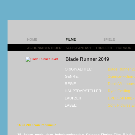
HOME
FILME
SPIELE
ACTION/ABENTEUER
|
SCI-FI/FANTASY
|
THRILLER
|
HORROR
|
Blade Runner 2049
ORIGINALTITEL:
Blade Runner 2
GENRE:
Science-Fiction-A
REGIE:
Denis Villeneuv
HAUPTDARSTELLER:
Ryan Gosling
LAUFZEIT:
DVD (158 Min) •
LABEL:
Sony Pictures E
15.03.2018 von Panikmike