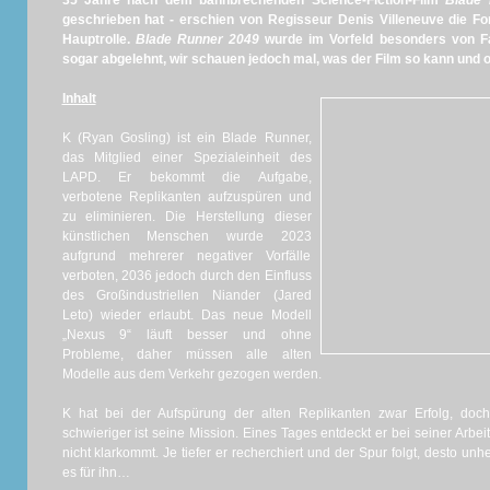
35 Jahre nach dem bahnbrechenden Science-Fiction-Film
Blade 
geschrieben hat - erschien von Regisseur Denis Villeneuve die Fo
Hauptrolle.
Blade Runner 2049
wurde im Vorfeld besonders von Fan
sogar abgelehnt, wir schauen jedoch mal, was der Film so kann und 
Inhalt
K (Ryan Gosling) ist ein Blade Runner,
das Mitglied einer Spezialeinheit des
LAPD. Er bekommt die Aufgabe,
verbotene Replikanten aufzuspüren und
zu eliminieren. Die Herstellung dieser
künstlichen Menschen wurde 2023
aufgrund mehrerer negativer Vorfälle
verboten, 2036 jedoch durch den Einfluss
des Großindustriellen Niander (Jared
Leto) wieder erlaubt. Das neue Modell
„Nexus 9“ läuft besser und ohne
Probleme, daher müssen alle alten
Modelle aus dem Verkehr gezogen werden.
K hat bei der Aufspürung der alten Replikanten zwar Erfolg, doc
schwieriger ist seine Mission. Eines Tages entdeckt er bei seiner Arbe
nicht klarkommt. Je tiefer er recherchiert und der Spur folgt, desto un
es für ihn…