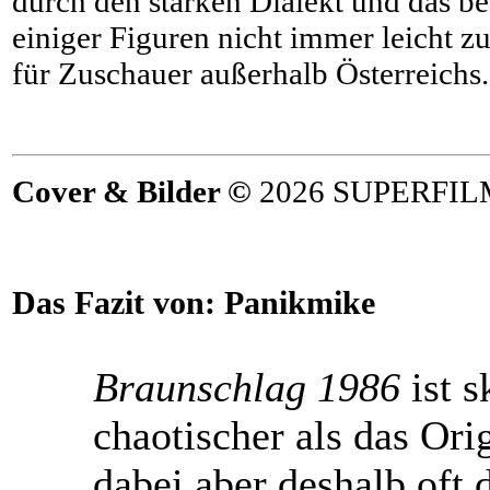
durch den starken Dialekt und das b
einiger Figuren nicht immer leicht z
für Zuschauer außerhalb Österreichs.
Cover & Bilder ©
2026 SUPERFIL
Das Fazit von:
Panikmike
Braunschlag 1986
ist s
chaotischer als das Orig
dabei aber deshalb oft 