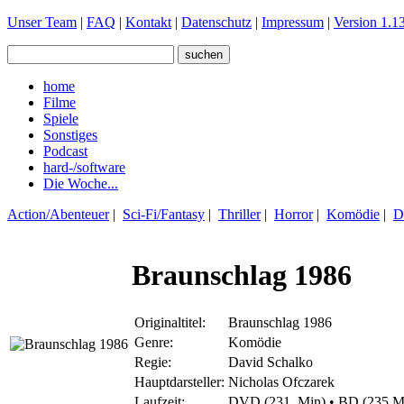
Unser Team
|
FAQ
|
Kontakt
|
Datenschutz
|
Impressum
|
Version 1.13
home
Filme
Spiele
Sonstiges
Podcast
hard-/software
Die Woche...
Action/Abenteuer
|
Sci-Fi/Fantasy
|
Thriller
|
Horror
|
Komödie
|
D
Braunschlag 1986
Originaltitel:
Braunschlag 1986
Genre:
Komödie
Regie:
David Schalko
Hauptdarsteller:
Nicholas Ofczarek
Laufzeit:
DVD (231 Min) • BD (235 M