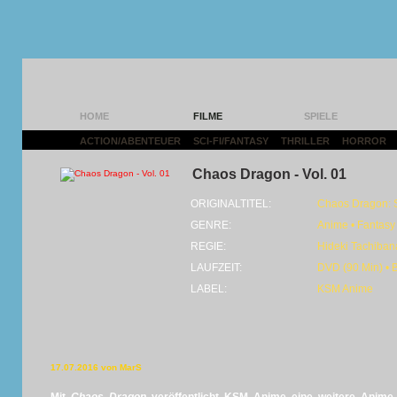
HOME
FILME
SPIELE
ACTION/ABENTEUER
|
SCI-FI/FANTASY
|
THRILLER
|
HORROR
|
Chaos Dragon - Vol. 01
ORIGINALTITEL:
Chaos Dragon: S
GENRE:
Anime • Fantasy
REGIE:
Hideki Tachiban
LAUFZEIT:
DVD (90 Min) • 
LABEL:
KSM Anime
17.07.2016 von MarS