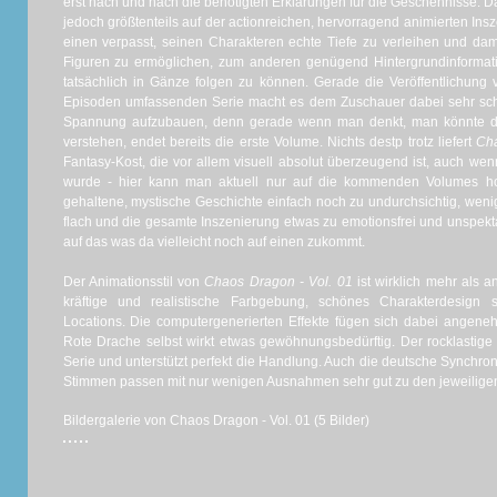
erst nach und nach die benötigten Erklärungen für die Geschehnisse. D
jedoch größtenteils auf der actionreichen, hervorragend animierten In
einen verpasst, seinen Charakteren echte Tiefe zu verleihen und da
Figuren zu ermöglichen, zum anderen genügend Hintergrundinformati
tatsächlich in Gänze folgen zu können. Gerade die Veröffentlichung 
Episoden umfassenden Serie macht es dem Zuschauer dabei sehr schw
Spannung aufzubauen, denn gerade wenn man denkt, man könnte d
verstehen, endet bereits die erste Volume. Nichts destp trotz liefert
Cha
Fantasy-Kost, die vor allem visuell absolut überzeugend ist, auch wenn 
wurde - hier kann man aktuell nur auf die kommenden Volumes hof
gehaltene, mystische Geschichte einfach noch zu undurchsichtig, weni
flach und die gesamte Inszenierung etwas zu emotionsfrei und unspekt
auf das was da vielleicht noch auf einen zukommt.
Der Animationsstil von
Chaos Dragon - Vol. 01
ist wirklich mehr als 
kräftige und realistische Farbgebung, schönes Charakterdesign
Locations. Die computergenerierten Effekte fügen sich dabei angeneh
Rote Drache selbst wirkt etwas gewöhnungsbedürftig. Der rocklastige
Serie und unterstützt perfekt die Handlung. Auch die deutsche Synchroni
Stimmen passen mit nur wenigen Ausnahmen sehr gut zu den jeweilige
Bildergalerie von Chaos Dragon - Vol. 01 (5 Bilder)