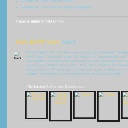
Episode 03 - Drei Stufen in einem
Episode 04 - Von allen vier Seiten eingekreist
Cover & Bilder ©
KSM GmbH
DAS FAZIT VON:
MarS
Chaos Dragon - Vol. 01
macht zwar Lust auf die kommenden Teilstaffeln
durch seine Geschichte. Diese ist einfach zu undurchsichtig und 
unverständlich, als dass echte Spannung aufkommen kann oder man sic
könnte.
Chaos Dragon
glänzt jedoch durch seine actionreiche Erzählun
Fantasywelt von Nil Kamui einen wirklich tollen Look verleihen. Ich b
schaffen, auch inhaltlich an die visuellen Reize der Serie anzuknüpfen.
Die letzten Artikel des Redakteurs: