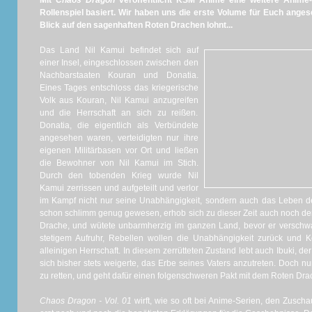
Mit
Chaos Dragon
veröffentlicht KSM Anime eine weitere Anime-
Rollenspiel basiert. Wir haben uns die erste Volume für Euch ange
Blick auf den sagenhaften Roten Drachen lohnt...
Das Land Nil Kamui befindet sich auf
einer Insel, eingeschlossen zwischen den
Nachbarstaaten Kouran und Donatia.
Eines Tages entschloss das kriegerische
Volk aus Kouran, Nil Kamui anzugreifen
und die Herrschaft an sich zu reißen.
Donatia, die eigentlich als Verbündete
angesehen waren, verteidigten nur ihre
eigenen Militärbasen vor Ort und ließen
die Bewohner von Nil Kamui im Stich.
Durch den tobenden Krieg wurde Nil
Kamui zerrissen und aufgeteilt und verlor
im Kampf nicht nur seine Unabhängigkeit, sondern auch das Leben des
schon schlimm genug gewesen, erhob sich zu dieser Zeit auch noch der
Drache, und wütete unbarmherzig im ganzen Land, bevor er verschwa
stetigem Aufruhr, Rebellen wollen die Unabhängigkeit zurück und 
alleinigen Herrschaft. In diesem zerrütteten Zustand lebt auch Ibuki, d
sich bisher stets weigerte, das Erbe seines Vaters anzutreten. Doch nun
zu retten, und geht dafür einen folgenschweren Pakt mit dem Roten Drac
Chaos Dragon - Vol. 01
wirft, wie so oft bei Anime-Serien, den Zuscha