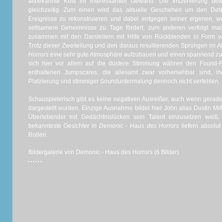
altbekannte Kost im interessanten Gewand. Die Inszenierung be
gleichzeitig. Zum einen wird das aktuelle Geschehen um den Detect
Ereignisse zu rekonstruieren und dabei entgegen seiner eigenen,
seltsamere Geheimnisse zu Tage fördert, zum anderen verfolgt ma
zusammen mit den Darstellern mit Hilfe von Rückblenden in Form
Trotz dieser Zweiteilung und den daraus resultierenden Sprüngen im Ab
Horrors
eine sehr gute Atmosphäre aufzubauen und einen spannend zu u
sich hier vor allem auf die düstere Stimmung währen den Found
enthaltenen Jumpscares, die allesamt zwar vorhersehbar sind, i
Platzierung und stimmiger Sounduntermalung dennoch nicht verfehlen.
Schauspielerisch gibt es keine negativen Ausreißer, auch wenn gerade
dargestellt wurden. Einzige Ausnahme bildet hier John alias Dustin Mil
Überlebender mit Gedächtnislücken sein Talent einzusetzen weiß.
bekannteste Gesichter in
Demonic - Haus des Horrors
liefern absolut
Rollen.
Bildergalerie von Demonic - Haus des Horrors (6 Bilder)