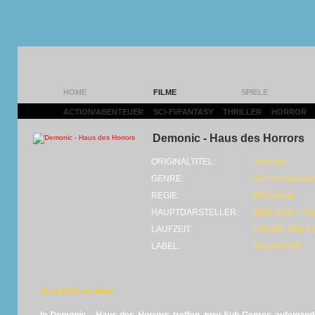
HOME
FILME
SPIELE
ACTION/ABENTEUER
|
SCI-FI/FANTASY
|
THRILLER
|
HORROR
|
Demonic - Haus des Horrors
ORIGINALTITEL:
Demonic
GENRE:
Horror • Haunte
REGIE:
Will Canon
HAUPTDARSTELLER:
Maria Bello • Fra
LAUFZEIT:
DVD (80 Min) • 
LABEL:
Tiberius Film
30.10.2015 von MarS