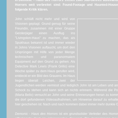
In
Demonic - Haus des Horrors
treffen zwei Sub-Genres aufeinande
Horrors weit verbreitet sind: Found-Footage und Haunted-House
folgende Kritik klären.
John schläft nicht mehr und wird von
Visionen geplagt. Grund genug für seine
Freundin, zusammen mit einer Gruppe
Geisterjäger einen Ausflug ins
"Livingston-Haus" zu machen, das als
Spukhaus bekannt ist und immer wieder
in Johns Visionen auftaucht, um dort den
Ursprüngen mit Hilfe von jeder Menge
technischem und paranormalem
Equipment auf den Grund zu gehen. Als
Detective Mark Lewis (Frank Grillo) eine
Woche später zu dem Haus gerufen wird,
entdeckt er ein Bild des Grauens. Im Haus
liegen überall Leichen, zwei der
Jugendlichen werden vermisst und lediglich John ist am Leben und an
Schock zu stehen und kann sich an nichts erinnern. Während die Poli
(Maria Bello) versucht an John und seine Erinnerungen heran zu kom
die dort gefundenen Videoaufnahmen, um Hinweise darauf zu erhalte
hier geschehen ist. Nach und nach kommen dabei immer mehr dunkle Ge
Demonic - Haus des Horrors
ist ein grundsolider Vertreter des Horr