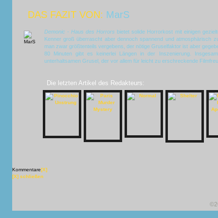
DAS FAZIT VON:
MarS
Demonic - Haus des Horrors
bietet solide Horrorkost mit einigen gezi
Kenner groß überrascht aber dennoch spannend und atmosphärisch zu 
man zwar größtenteils vergebens, der nötige Gruselfaktor ist aber gegeb
80 Minuten gibt es keinerlei Längen in der Inszenierung. Insgesam
unterhaltsamen Grusel, der vor allem für leicht zu erschreckende Filmfreun
Die letzten Artikel des Redakteurs:
Kommentare
[X]
[X] schließen
©2