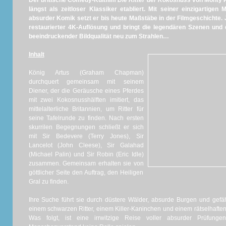
Der britische Comedy-Kultfilm
Die Ritter der Kokosnuss
von Monty P
längst als zeitloser Klassiker etabliert. Mit seiner einzigartige
absurder Komik setzt er bis heute Maßstäbe in der Filmgeschichte. J
restaurierter 4K-Auflösung und bringt die legendären Szenen un
beeindruckender Bildqualität neu zum Strahlen…
Inhalt
König Artus (Graham Chapman)
durchquert gemeinsam mit seinem
Diener, der die Geräusche eines Pferdes
mit zwei Kokosnusshälften imitiert, das
mittelalterliche Britannien, um Ritter für
seine Tafelrunde zu finden. Nach ersten
skurrilen Begegnungen schließt er sich
mit Sir Bedevere (Terry Jones), Sir
Lancelot (John Cleese), Sir Galahad
(Michael Palin) und Sir Robin (Eric Idle)
zusammen. Gemeinsam erhalten sie von
göttlicher Seite den Auftrag, den Heiligen
Gral zu finden.
Ihre Suche führt sie durch düstere Wälder, absurde Burgen und gefäh
einem schwarzen Ritter, einem Killer-Kaninchen und einem rätselhaft
Was folgt, ist eine irrwitzige Reise voller absurder Prüfun