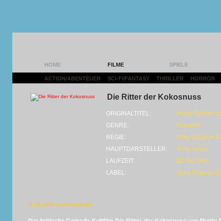
HOME
FILME
SPIELE
ACTION/ABENTEUER
|
SCI-FI/FANTASY
|
THRILLER
|
HORROR
|
Die Ritter der Kokosnuss
ORIGINALTITEL:
Monty Python and
GENRE:
Komödie
REGIE:
Terry Gilliam • T
HAUPTDARSTELLER:
Terry Jones
LAUFZEIT:
BD (92 Min)
LABEL:
Sony Pictures E
11.08.2025 von Panikmike