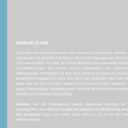
Details der 4K-UHD
Über
Ritter der Kokosnuss
muss man kaum noch viele Worte verlieren 
Jahrzehnten für skurrilen Kult-Humor. Nun ist der Klassiker von 1974 er
Trotz seines Alters von über 50 Jahren überzeugt die restaurierte Fassu
Veröffentlichungen. Die meisten Szenen präsentieren sich detailreic
altersbedingte Unschärfen auf. Das feine Bildkorn ist durch das Prod
Budget-Dreh bedingt und zieht sich durch den gesamten Film. Eine kün
hätte zwar das Korn reduziert, jedoch auch wertvolle Details verwischt 
kluge Entscheidung. Insgesamt bietet die neue 4K-Version eine gelun
definitiv eine lohnende Anschaffung.
Hinweis:
Für die Bildergalerie dieser Rezension konnten wir au
zurückgreifen, das nicht die Qualität der aktuellen Veröffentlichung wide
des Steelbooks liegen uns leider auch nicht vor, da wir für den Te
erhalten haben.