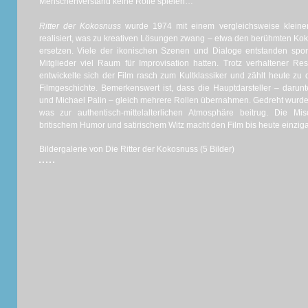
Menschenverstand keine Rolle spielen…
Ritter der Kokosnuss
wurde 1974 mit einem vergleichsweise klein
realisiert, was zu kreativen Lösungen zwang – etwa den berühmten Ko
ersetzen. Viele der ikonischen Szenen und Dialoge entstanden spo
Mitglieder viel Raum für Improvisation hatten. Trotz verhaltener Re
entwickelte sich der Film rasch zum Kultklassiker und zählt heute zu
Filmgeschichte. Bemerkenswert ist, dass die Hauptdarsteller – dar
und Michael Palin – gleich mehrere Rollen übernahmen. Gedreht wurde
was zur authentisch-mittelalterlichen Atmosphäre beitrug. Die Mis
britischem Humor und satirischem Witz macht den Film bis heute einzigar
Bildergalerie von Die Ritter der Kokosnuss (5 Bilder)