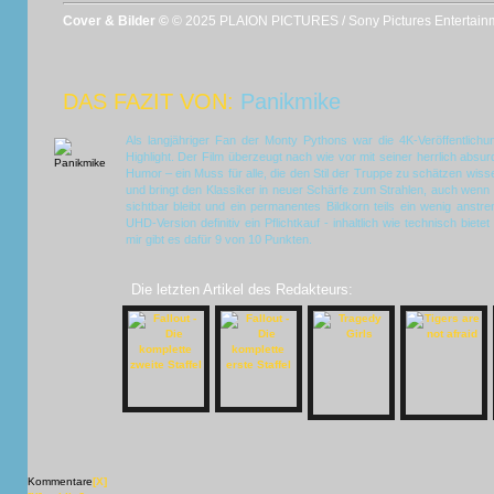
Cover & Bilder ©
© 2025 PLAION PICTURES / Sony Pictures Entertain
DAS FAZIT VON:
Panikmike
Als langjähriger Fan der Monty Pythons war die 4K-Veröffentlich
Highlight. Der Film überzeugt nach wie vor mit seiner herrlich abs
Humor – ein Muss für alle, die den Stil der Truppe zu schätzen wisse
und bringt den Klassiker in neuer Schärfe zum Strahlen, auch wenn 
sichtbar bleibt und ein permanentes Bildkorn teils ein wenig anstre
UHD-Version definitiv ein Pflichtkauf - inhaltlich wie technisch biet
mir gibt es dafür 9 von 10 Punkten.
Die letzten Artikel des Redakteurs:
Kommentare
[X]