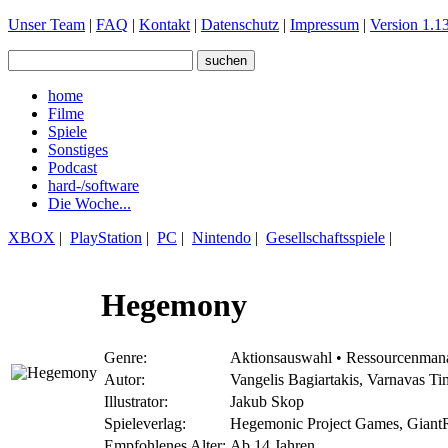
Unser Team
|
FAQ
|
Kontakt
|
Datenschutz
|
Impressum
|
Version 1.13
home
Filme
Spiele
Sonstiges
Podcast
hard-/software
Die Woche...
XBOX
|
PlayStation
|
PC
|
Nintendo
|
Gesellschaftsspiele
|
Hegemony
Genre:
Aktionsauswahl • Ressourcenman
Autor:
Vangelis Bagiartakis, Varnavas T
Illustrator:
Jakub Skop
Spieleverlag:
Hegemonic Project Games, Giant
Empfohlenes Alter:
Ab 14 Jahren