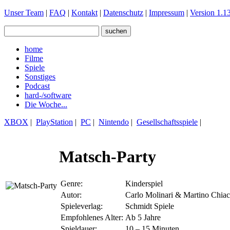
Unser Team
|
FAQ
|
Kontakt
|
Datenschutz
|
Impressum
|
Version 1.13
home
Filme
Spiele
Sonstiges
Podcast
hard-/software
Die Woche...
XBOX
|
PlayStation
|
PC
|
Nintendo
|
Gesellschaftsspiele
|
Matsch-Party
Genre:
Kinderspiel
Autor:
Carlo Molinari & Martino Chiac
Spieleverlag:
Schmidt Spiele
Empfohlenes Alter:
Ab 5 Jahre
Spieldauer:
10 – 15 Minuten