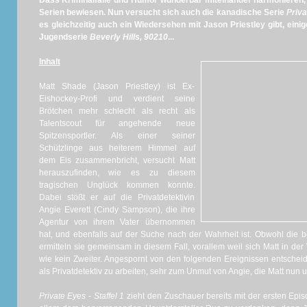
Dass Kriminalfälle und Humor wunderbar miteinander harmonieren, 
Serien bewiesen. Nun versucht sich auch die kanadische Serie
Priv
es gleichzeitig auch ein Wiedersehen mit Jason Priestley gibt, eini
Jugendserie
Beverly Hills, 90210
...
Inhalt
Matt Shade (Jason Priestley) ist Ex-
Eishockey-Profi und verdient seine
Brötchen mehr schlecht als recht als
Talentscout für angehende neue
Spitzensportler. Als einer seiner
Schützlinge aus heiterem Himmel auf
dem Eis zusammenbricht, versucht Matt
herauszufinden, wie es zu diesem
tragischen Unglück kommen konnte.
Dabei stößt er auf die Privatdetektivin
Angie Everett (Cindy Sampson), die ihre
Agentur von ihrem Vater übernommen
hat, und ebenfalls auf der Suche nach der Wahrheit ist. Obwohl die 
ermitteln sie gemeinsam in diesem Fall, vorallem weil sich Matt in de
wie kein Zweiter. Angespornt von den folgenden Ereignissen entscheide
als Privatdetektiv zu arbeiten, sehr zum Unmut von Angie, die Matt nun un
Private Eyes - Staffel 1
zieht den Zuschauer bereits mit der ersten Episo