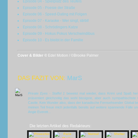
Episode 04 - Spielplatz des Teufels
Episode 05 - Poesie der Straße
Episode 06 - Speed-Dating mit Folgen
Episode 07 - Karaoke - Wer singt, stirbt!
Episode 08 - Schrödingers Katze
Episode 09 - Hokus Pokus Verschwindibus
Episode 10 - Es bleibt in der Familie
Cover & Bilder ©
Edel Motion / ©Brooke Palmer
DAS FAZIT VON:
MarS
Private Eyes - Staffel 1
beweist mal wieder, dass Krimi und Spaß her
präsentiert gleichzeitig das wohl bissigste, aber auch sympathischst
Castle. Kein Wunder also, dass der kanadische Fernsehsender Global bereit
meinen Teil freue mich jedenfalls bereits auf weitere spannende Fälle u
Angie Everett...
Die letzten Artikel des Redakteurs: