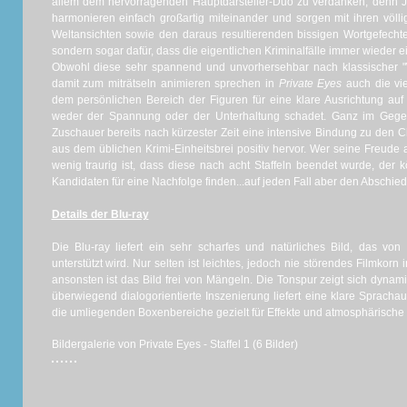
allem dem hervorragenden Hauptdarsteller-Duo zu verdanken, denn 
harmonieren einfach großartig miteinander und sorgen mit ihren völl
Weltansichten sowie den daraus resultierenden bissigen Wortgefecht
sondern sogar dafür, dass die eigentlichen Kriminalfälle immer wieder e
Obwohl diese sehr spannend und unvorhersehbar nach klassischer 
damit zum miträtseln animieren sprechen in
Private Eyes
auch die vi
dem persönlichen Bereich der Figuren für eine klare Ausrichtung auf
weder der Spannung oder der Unterhaltung schadet. Ganz im Gegent
Zuschauer bereits nach kürzester Zeit eine intensive Bindung zu den C
aus dem üblichen Krimi-Einheitsbrei positiv hervor. Wer seine Freude
wenig traurig ist, dass diese nach acht Staffeln beendet wurde, der 
Kandidaten für eine Nachfolge finden...auf jeden Fall aber den Abschie
Details der Blu-ray
Die Blu-ray liefert ein sehr scharfes und natürliches Bild, das von
unterstützt wird. Nur selten ist leichtes, jedoch nie störendes Filmko
ansonsten ist das Bild frei von Mängeln. Die Tonspur zeigt sich dynam
überwiegend dialogorientierte Inszenierung liefert eine klare Sprach
die umliegenden Boxenbereiche gezielt für Effekte und atmosphärische
Bildergalerie von Private Eyes - Staffel 1 (6 Bilder)