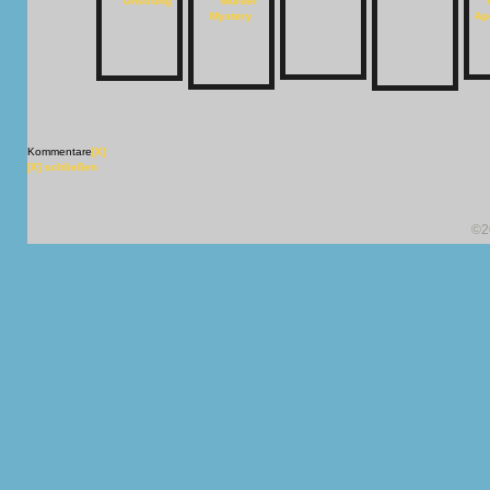
Kommentare
[X]
[X] schließen
©2