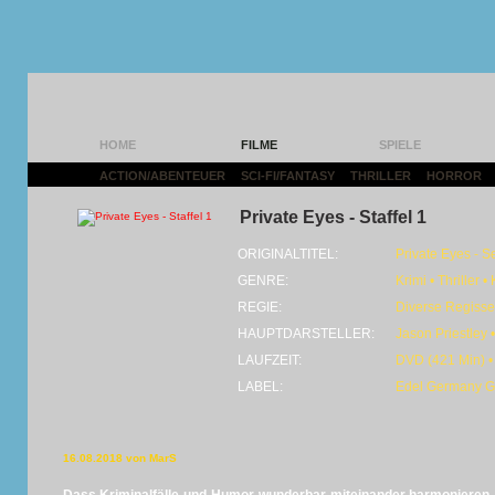
HOME
FILME
SPIELE
ACTION/ABENTEUER
|
SCI-FI/FANTASY
|
THRILLER
|
HORROR
|
Private Eyes - Staffel 1
ORIGINALTITEL:
Private Eyes - S
GENRE:
Krimi • Thriller 
REGIE:
Diverse Regisse
HAUPTDARSTELLER:
Jason Priestley
LAUFZEIT:
DVD (421 Min) •
LABEL:
Edel Germany 
16.08.2018 von MarS