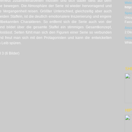
llig erneut zusammenarbeiten müssen und sich dabei stets auf dem
Webs
e bewegen. Die Atmosphäre der Serie ist wieder hervorragend und
http
ie Vergangenheit reisen. Größter Unterschied, gleichzeitig aber auch
Spec
den Staffeln, ist die deutlich emotionalere Inszenierung und engere
Uncut
ltbekannten Charakteren. So entfernt sich die Serie auch von der
Fass
und bildet über die gesamte Staffel ein stimmiges Gesamtkonzept,
Anza
loslässt. Selten fühlt man sich den Figuren einer Serie so verbunden
2 Di
nd freut man sich mit den Protagonisten und kann die entwickelten
Schl
White
 Leib spüren.
 3 (6 Bilder)
SHE
HIP