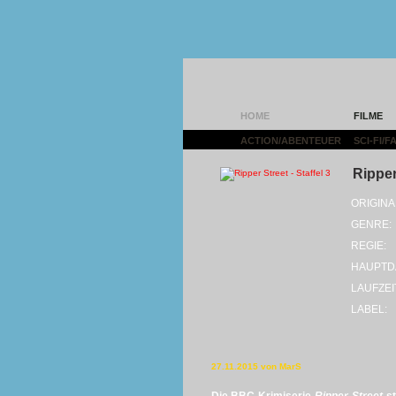
HOME
FILME
ACTION/ABENTEUER
|
SCI-FI/
Ripper 
ORIGINA
GENRE:
REGIE:
HAUPTD
LAUFZEI
LABEL:
27.11.2015 von MarS