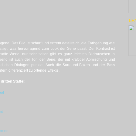
BR
rragend. Das Bild ist scharf und extrem detailreich, die Farbgebung wie
ättigt, was hervorragend zum Look der Serie passt. Der Kontrast ist
satte Werte, nur sehr selten gibt es ganz leichtes Bildrauschen in
end ist auch der Ton der Serie, der mit kräftiger Abmischung und
ndlichen Dialogen punktet. Auch die Surround-Boxen und der Bass
ern differenziert zu ortende Effekte.
ritten Staffel:
pel
nd
ehmen