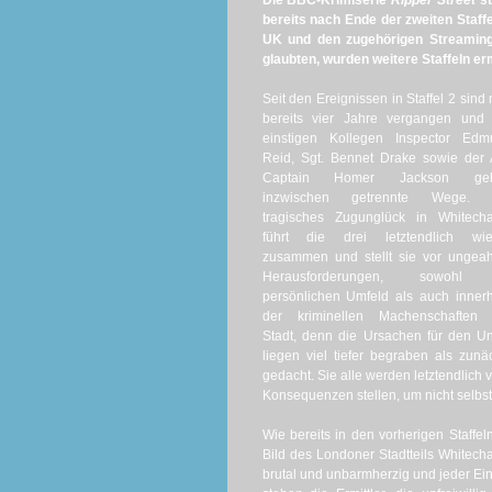
Die BBC-Krimiserie
Ripper Street
s
bereits nach Ende der zweiten Staf
UK und den zugehörigen Streaming-
glaubten, wurden weitere Staffeln erm
Seit den Ereignissen in Staffel 2 sind
bereits vier Jahre vergangen und 
einstigen Kollegen Inspector Edm
Reid, Sgt. Bennet Drake sowie der 
Captain Homer Jackson ge
inzwischen getrennte Wege. 
tragisches Zugunglück in Whitecha
führt die drei letztendlich wie
zusammen und stellt sie vor ungea
Herausforderungen, sowohl
persönlichen Umfeld als auch inner
der kriminellen Machenschaften 
Stadt, denn die Ursachen für den Un
liegen viel tiefer begraben als zunä
gedacht. Sie alle werden letztendlich 
Konsequenzen stellen, um nicht selbst 
Wie bereits in den vorherigen Staffel
Bild des Londoner Stadtteils Whitech
brutal und unbarmherzig und jeder Einz