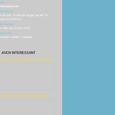
ite
://polyband.de
ial Edition
 Version, 72 Minuten länger als die TV-
ung von ZDFneo
hl Medien
scs Blu-ray, 3 Discs DVD
agwörter
chapel • Unfall • Tragödie
AUCH INTERESSANT
RLOCK & DAUGHTER - STAFFEL ...
: ERMITTLERIN MIT MORDS-IQ ...