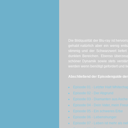
Die Bildqualität der Blu-ray ist hervo
gehabt natürlich aber ein wenig ents
stimmig und der Schwarzwert liefert 
dunklen Bereichen. Ebenso überzeug
schöner Dynamik sowie stets verstä
werden wenn benötigt gefordert und lief
Abschließend der Episodenguide der d
Episode 01 - Letzter Halt Whitecha
Episode 02 - Der Abgrund
Episode 03 - Diamanten aus Asche
Episode 04 - Dein Vater, mein Freu
Episode 05 - Ein schweres Erbe
Episode 06 - Lebenshunger
Episode 07 - Leben ist mehr als n