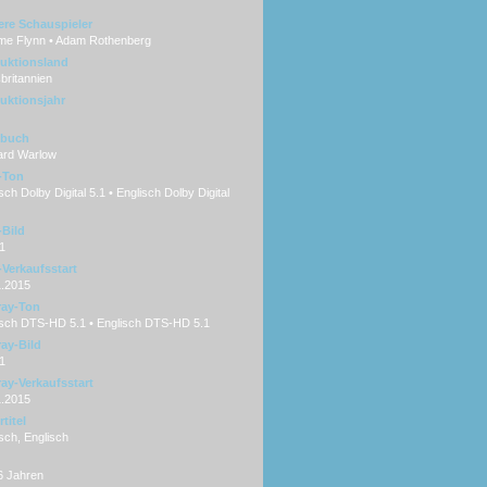
ere Schauspieler
me Flynn • Adam Rothenberg
uktionsland
britannien
uktionsjahr
hbuch
ard Warlow
-Ton
ch Dolby Digital 5.1 • Englisch Dolby Digital
Bild
1
Verkaufsstart
1.2015
ray-Ton
sch DTS-HD 5.1 • Englisch DTS-HD 5.1
ray-Bild
1
ray-Verkaufsstart
1.2015
titel
sch, Englisch
6 Jahren