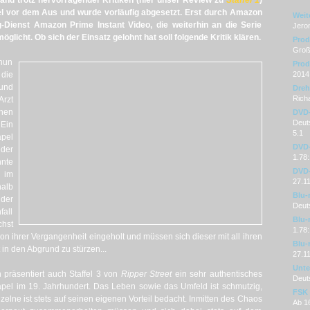
tand trotz hervorragender Kritiken (hier unser Review zu
Staffel 1
)
fel vor dem Aus und wurde vorläufig abgesetzt. Erst durch Amazon
Weit
Dienst Amazon Prime Instant Video, die weiterhin an die Serie
Jero
öglicht. Ob sich der Einsatz gelohnt hat soll folgende Kritik klären.
Prod
Groß
 nun
Prod
die
2014
und
Dre
Rich
Arzt
hen
DVD
Deuts
Ein
5.1
pel
DVD-
der
1.78:
hnte
DVD-
 im
27.1
halb
Blu-
der
Deut
fall
Blu-
chst
1.78:
von ihrer Vergangenheit eingeholt und müssen sich dieser mit all ihren
Blu-
in den Abgrund zu stürzen...
27.1
Unter
n präsentiert auch Staffel 3 von
Ripper Street
ein sehr authentisches
Deut
apel im 19. Jahrhundert. Das Leben sowie das Umfeld ist schmutzig,
FSK
elne ist stets auf seinen eigenen Vorteil bedacht. Inmitten des Chaos
Ab 1