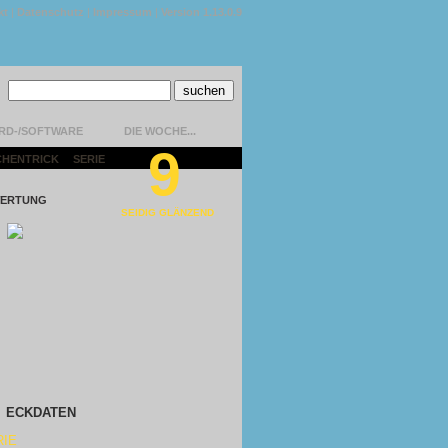
kt
|
Datenschutz
|
Impressum
|
Version 1.13.0.9
RD-/SOFTWARE
DIE WOCHE...
9
CHENTRICK
|
SERIE
|
ERTUNG
SEIDIG GLÄNZEND
ECKDATEN
RIE