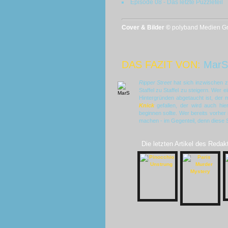
Episode 08 - Das letzte Puzzleteil
Cover & Bilder ©
polyband Medien Gmb
DAS FAZIT VON:
MarS
Ripper Street
hat sich inzwischen zu
Staffel zu Staffel zu steigern. Wer 
Hintergründen abgetaucht ist, der
Knick
gefallen, der wird auch hie
beginnen sollte. Wer bereits vorher 
machen - im Gegenteil, denn diese S
Die letzten Artikel des Redak