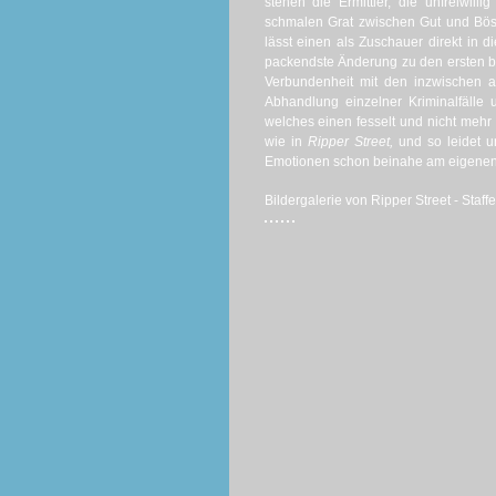
stehen die Ermittler, die unfreiwi
schmalen Grat zwischen Gut und Bös
lässt einen als Zuschauer direkt in d
packendste Änderung zu den ersten bei
Verbundenheit mit den inzwischen a
Abhandlung einzelner Kriminalfälle 
welches einen fesselt und nicht mehr 
wie in
Ripper Street,
und so leidet u
Emotionen schon beinahe am eigenen
Bildergalerie von Ripper Street - Staffel