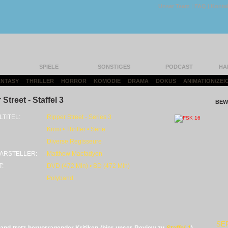
Unser Team
|
FAQ
|
Konta
SPIELE
SONSTIGES
PODCAST
HA
FANTASY
|
THRILLER
|
HORROR
|
KOMÖDIE
|
DRAMA
|
DOKUS
|
ANIMATION/ZEI
Street - Staffel 3
BEW
LTITEL:
Ripper Street - Series 3
Krimi • Thriller • Serie
Diverse Regisseure
ARSTELLER:
Matthew Macfadyen
T:
DVD (472 Min) • BD (472 Min)
Polyband
SE