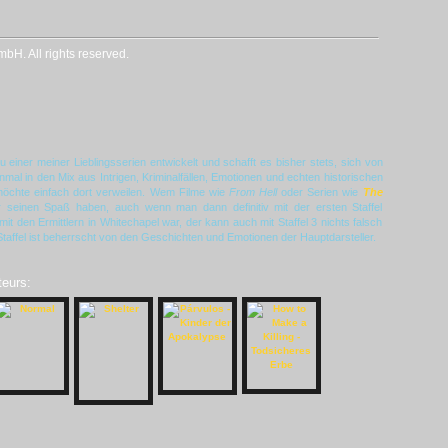
H. All rights reserved.
 einer meiner Lieblingsserien entwickelt und schafft es bisher stets, sich von
einmal in den Mix aus Intrigen, Kriminalfällen, Emotionen und echten historischen
 möchte einfach dort verweilen. Wem Filme wie
From Hell
oder Serien wie
The
r seinen Spaß haben, auch wenn man dann definitiv mit der ersten Staffel
mit den Ermittlern in Whitechapel war, der kann auch mit Staffel 3 nichts falsch
taffel ist beherrscht von den Geschichten und Emotionen der Hauptdarsteller.
teurs: