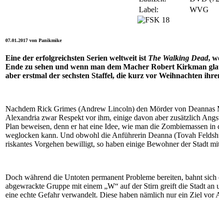
Label:
WVG
07.01.2017 von Panikmike
Eine der erfolgreichsten Serien weltweit ist
The Walking Dead
, w
Ende zu sehen und wenn man dem Macher Robert Kirkman glaube
aber erstmal der sechsten Staffel, die kurz vor Weihnachten ih
Nachdem Rick Grimes (Andrew Lincoln) den Mörder von Deannas Ma
Alexandria zwar Respekt vor ihm, einige davon aber zusätzlich Angs
Plan beweisen, denn er hat eine Idee, wie man die Zombiemassen in
weglocken kann. Und obwohl die Anführerin Deanna (Tovah Feldshu
riskantes Vorgehen bewilligt, so haben einige Bewohner der Stadt mi
Doch während die Untoten permanent Probleme bereiten, bahnt sich e
abgewrackte Gruppe mit einem „W“ auf der Stirn greift die Stadt an u
eine echte Gefahr verwandelt. Diese haben nämlich nur ein Ziel vor