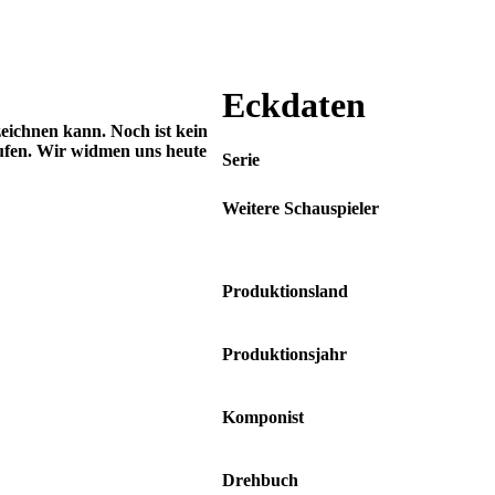
Eckdaten
zeichnen kann. Noch ist kein
ufen. Wir widmen uns heute
Serie
Weitere Schauspieler
Chandler Riggs • Danai Gurira •
Melissa McBride
Produktionsland
USA
Produktionsjahr
2015
Komponist
Bear McCreary
Drehbuch