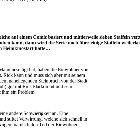
elche auf einem Comic basiert und mittlerweile sieben Staffeln ver
n kann, dann wird die Serie noch über einige Staffeln weiterla
ren Heimkinostart hatte…
nn beseitigt hat, haben die Einwohner von
t. Rick kann und muss sich aber mit seinem
 dem naheliegenden Steinbruch von der Stadt
h) gut mit Rick klarkommt und sein
t ihm ein Problem.
ine andere Schwierigkeit an. Eine
nd stiftet Verwirrung, welche sich schnell in
 Augen, nämlich den Tod der Einwohner.