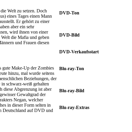
Glen Mazzara • Robert Kirkman
 die Welt zu setzen. Doch
DVD-Ton
dus) eines Tages einen Mann
Deutsch Dolby Digital 5.1 • Englisch
sstellt. Er gehört zu einer
Dolby Digital 5.1
aben aber ein sehr
nnen, wird ihnen von einer
DVD-Bild
 Welt die Mafia und geben
1.77:1
 Männern und Frauen diesen
DVD-Verkaufsstart
19.12.2016
 das gute Make-Up der Zombies
Blu-ray-Ton
ute hinzu, mal wurde seitens
Deutsch DTS-HD 5.1 • Englisch
menschlichen Beziehungen, der
DTS-HD 7.1
 in schwarz-weiß gehalten
rch diese Abgrenzung ist aber
Blu-ray-Bild
n gewisser Gewaltgrad der
1.77:1
arakters Negan, welcher
es in dieser Form selten in
Blu-ray-Extras
er in Deutschland auf DVD und
Verschiedene Audiokommentare •
Der letzte Tag auf Erden – Extended
Version • Deleted Scenes • Inside the
Walking Dead • The Making Of • In