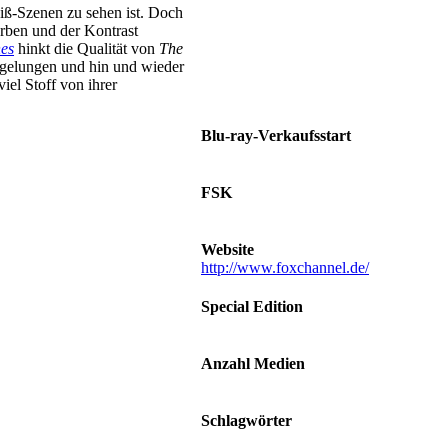
Erinnerung • Raus aus dem
eiß-Szenen zu sehen ist. Doch
Steinbruch • Gedärme und Ruhm:
arben und der Kontrast
Nicolas‘ Tod • Die Stärke der
es
hinkt die Qualität von
The
Bindung • Negan: Jemand zum
 gelungen und hin und wieder
Fürchten • Das Gesicht des Todes:
iel Stoff von ihrer
Kult Walker
Blu-ray-Verkaufsstart
19.12.2016
FSK
Ab 18 Jahren
Website
http://www.foxchannel.de/
Special Edition
Verschiedene Steelbooks
Anzahl Medien
6 DVDs oder 6 Blu-rays
Schlagwörter
Abschlachten • Krieg • Neid