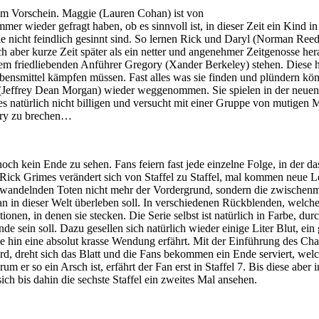
 zum Vorschein. Maggie (Lauren Cohan) ist von
r wieder gefragt haben, ob es sinnvoll ist, in dieser Zeit ein Kind in
e nicht feindlich gesinnt sind. So lernen Rick und Daryl (Norman Ree
 aber kurze Zeit später als ein netter und angenehmer Zeitgenosse herau
dem friedliebenden Anführer Gregory (Xander Berkeley) stehen. Diese h
bensmittel kämpfen müssen. Fast alles was sie finden und plündern kö
(Jeffrey Dean Morgan) wieder weggenommen. Sie spielen in der neuen
s natürlich nicht billigen und versucht mit einer Gruppe von mutigen
ory zu brechen…
t noch kein Ende zu sehen. Fans feiern fast jede einzelne Folge, in der
ck Grimes verändert sich von Staffel zu Staffel, mal kommen neue Le
ie wandelnden Toten nicht mehr der Vordergrund, sondern die zwischen
 in dieser Welt überleben soll. In verschiedenen Rückblenden, welche
ionen, in denen sie stecken. Die Serie selbst ist natürlich in Farbe, du
e sein soll. Dazu gesellen sich natürlich wieder einige Liter Blut, ei
de hin eine absolut krasse Wendung erfährt. Mit der Einführung des Ch
d, dreht sich das Blatt und die Fans bekommen ein Ende serviert, welch
rum er so ein Arsch ist, erfährt der Fan erst in Staffel 7. Bis diese ab
ch bis dahin die sechste Staffel ein zweites Mal ansehen.