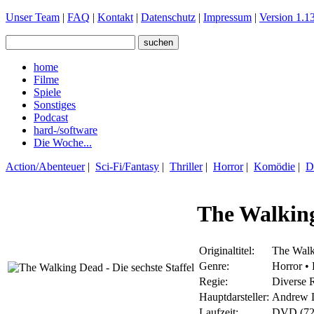
Unser Team
|
FAQ
|
Kontakt
|
Datenschutz
|
Impressum
|
Version 1.13
home
Filme
Spiele
Sonstiges
Podcast
hard-/software
Die Woche...
Action/Abenteuer
|
Sci-Fi/Fantasy
|
Thriller
|
Horror
|
Komödie
|
D
The Walking
Originaltitel:
The Walk
Genre:
Horror • 
Regie:
Diverse 
Hauptdarsteller:
Andrew L
Laufzeit:
DVD (725