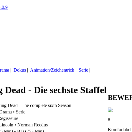
.0.9
rama
|
Dokus
|
Animation/Zeichentrick
|
Serie
|
 Dead - Die sechste Staffel
BEWE
ing Dead - The complete sixth Season
Drama • Serie
Regisseure
8
incoln • Norman Reedus
Komfortabel
 Min) • BD (753 Min)