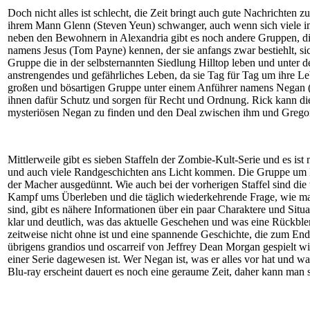
Doch nicht alles ist schlecht, die Zeit bringt auch gute Nachrichten
ihrem Mann Glenn (Steven Yeun) schwanger, auch wenn sich viele imme
neben den Bewohnern in Alexandria gibt es noch andere Gruppen, di
namens Jesus (Tom Payne) kennen, der sie anfangs zwar bestiehlt, sich
Gruppe die in der selbsternannten Siedlung Hilltop leben und unter 
anstrengendes und gefährliches Leben, da sie Tag für Tag um ihre Le
großen und bösartigen Gruppe unter einem Anführer namens Negan 
ihnen dafür Schutz und sorgen für Recht und Ordnung. Rick kann die
mysteriösen Negan zu finden und den Deal zwischen ihm und Greg
Mittlerweile gibt es sieben Staffeln der Zombie-Kult-Serie und es is
und auch viele Randgeschichten ans Licht kommen. Die Gruppe um Ri
der Macher ausgedünnt. Wie auch bei der vorherigen Staffel sind d
Kampf ums Überleben und die täglich wiederkehrende Frage, wie man
sind, gibt es nähere Informationen über ein paar Charaktere und Situat
klar und deutlich, was das aktuelle Geschehen und was eine Rückblend
zeitweise nicht ohne ist und eine spannende Geschichte, die zum En
übrigens grandios und oscarreif von Jeffrey Dean Morgan gespielt wir
einer Serie dagewesen ist. Wer Negan ist, was er alles vor hat und wa
Blu-ray erscheint dauert es noch eine geraume Zeit, daher kann man si