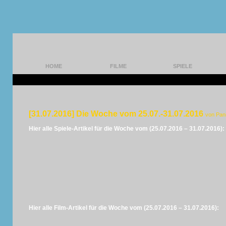
HOME
FILME
SPIELE
[31.07.2016] Die Woche vom 25.07.-31.07.2016
von Pan
Hier alle Spiele-Artikel für die Woche vom (25.07.2016 – 31.07.2016):
Hier alle Film-Artikel für die Woche vom (25.07.2016 – 31.07.2016):