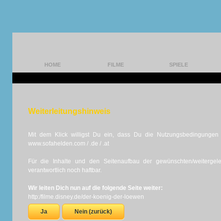
HOME
FILME
SPIELE
Weiterleitungshinweis
Mit dem Klick willigst Du ein, dass Du die Nutzungsbedingungen d
www.sofahelden.com / .de / .at
Für die Inhalte und den Seitenaufbau der gewünschten/weiterge
verantwortlich noch haftbar.
Wir leiten Dich nun auf die folgende Seite weiter:
http:/filme.disney.de/der-koenig-der-loewen
Ja
Nein (zurück)