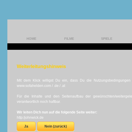
HOME
FILME
SPIELE
Weiterleitungshinweis
Mit dem Klick willigst Du ein, dass Du die Nutzungsbedingungen d
www.sofahelden.com / .de / .at
Für die Inhalte und den Seitenaufbau der gewünschten/weiterge
verantwortlich noch haftbar.
Wir leiten Dich nun auf die folgende Seite weiter:
http:/johnwick.de
Ja
Nein (zurück)