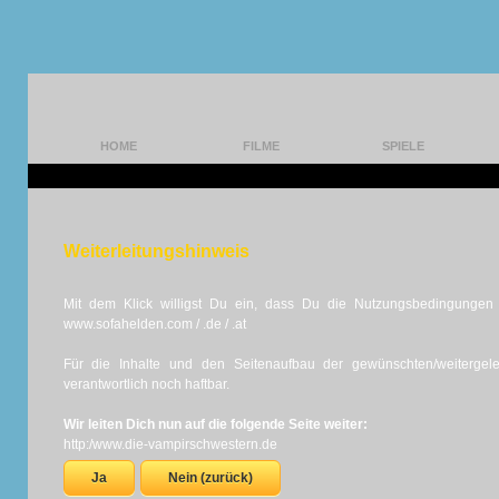
HOME
FILME
SPIELE
Weiterleitungshinweis
Mit dem Klick willigst Du ein, dass Du die Nutzungsbedingungen d
www.sofahelden.com / .de / .at
Für die Inhalte und den Seitenaufbau der gewünschten/weiterge
verantwortlich noch haftbar.
Wir leiten Dich nun auf die folgende Seite weiter:
http:/www.die-vampirschwestern.de
Ja
Nein (zurück)