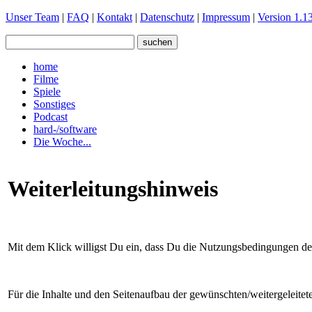
Unser Team
|
FAQ
|
Kontakt
|
Datenschutz
|
Impressum
|
Version 1.13
home
Filme
Spiele
Sonstiges
Podcast
hard-/software
Die Woche...
Weiterleitungshinweis
Mit dem Klick willigst Du ein, dass Du die Nutzungsbedingungen der 
Für die Inhalte und den Seitenaufbau der gewünschten/weitergeleite