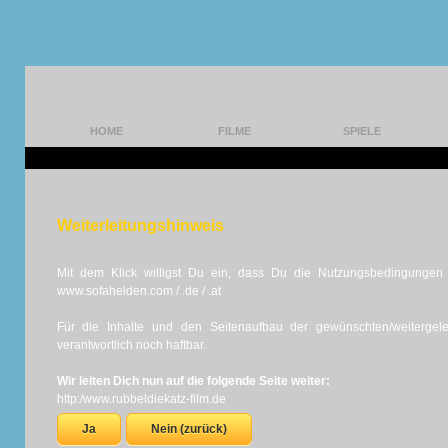
HOME
FILME
SPIELE
Weiterleitungshinweis
Mit dem Klick willigst Du ein, dass Du die Nutzungsbedingungen d
www.sofahelden.com / .de / .at
Für die Inhalte und den Seitenaufbau der gewünschten/weiterge
verantwortlich noch haftbar.
Wir leiten Dich nun auf die folgende Seite weiter:
http:/www.rubbeldiekatz-film.de
Ja
Nein (zurück)