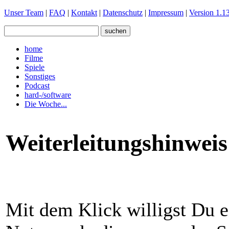
Unser Team
|
FAQ
|
Kontakt
|
Datenschutz
|
Impressum
|
Version 1.13
home
Filme
Spiele
Sonstiges
Podcast
hard-/software
Die Woche...
Weiterleitungshinweis
Mit dem Klick willigst Du e