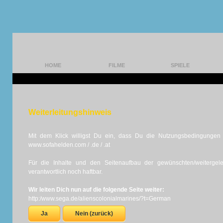
HOME
FILME
SPIELE
Weiterleitungshinweis
Mit dem Klick willigst Du ein, dass Du die Nutzungsbedingungen d
www.sofahelden.com / .de / .at
Für die Inhalte und den Seitenaufbau der gewünschten/weiterge
verantwortlich noch haftbar.
Wir leiten Dich nun auf die folgende Seite weiter:
http:/www.sega.de/alienscolonialmarines/?t=German
Ja
Nein (zurück)