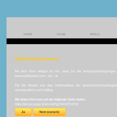
HOME
FILME
SPIELE
Weiterleitungshinweis
Mit dem Klick willigst Du ein, dass Du die Nutzungsbedingungen d
www.sofahelden.com / .de / .at
Für die Inhalte und den Seitenaufbau der gewünschten/weiterge
verantwortlich noch haftbar.
Wir leiten Dich nun auf die folgende Seite weiter:
https:/deezer.page.link/c4s6FgjV94VETnFD8
Ja
Nein (zurück)