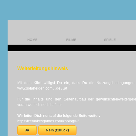
HOME
FILME
SPIELE
Weiterleitungshinweis
Mit dem Klick willigst Du ein, dass Du die Nutzungsbedingungen d
www.sofahelden.com / .de / .at
Für die Inhalte und den Seitenaufbau der gewünschten/weiterge
verantwortlich noch haftbar.
Wir leiten Dich nun auf die folgende Seite weiter:
https:/icemakesgames.com/zoology-2
Ja
Nein (zurück)