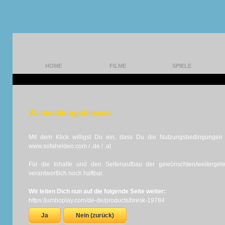
HOME
FILME
SPIELE
Weiterleitungshinweis
Mit dem Klick willigst Du ein, dass Du die Nutzungsbedingungen d
www.sofahelden.com / .de / .at
Für die Inhalte und den Seitenaufbau der gewünschten/weiterge
verantwortlich noch haftbar.
Wir leiten Dich nun auf die folgende Seite weiter:
https:/jumboplay.com/de-de/products/bresk-19784
Ja
Nein (zurück)