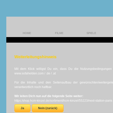
HOME
FILME
SPIELE
Weiterleitungshinweis
Mit dem Klick willigst Du ein, dass Du die Nutzungsbedingungen d
www.sofahelden.com / .de / .at
Für die Inhalte und den Seitenaufbau der gewünschten/weiterge
verantwortlich noch haftbar.
Wir leiten Dich nun auf die folgende Seite weiter:
https:/shop.hcm-kinzel.de/sortiment/hcm-kinzel/55223/next-station-paris
Ja
Nein (zurück)