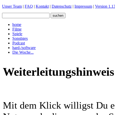
Unser Team
|
FAQ
|
Kontakt
|
Datenschutz
|
Impressum
|
Version 1.13
home
Filme
Spiele
Sonstiges
Podcast
hard-/software
Die Woche...
Weiterleitungshinweis
Mit dem Klick willigst Du e