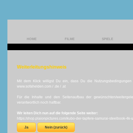
HOME
FILME
SPIELE
Weiterleitungshinweis
Mit dem Klick willigst Du ein, dass Du die Nutzungsbedingungen d
www.sofahelden.com / .de / .at
Für die Inhalte und den Seitenaufbau der gewünschten/weiterge
verantwortlich noch haftbar.
Wir leiten Dich nun auf die folgende Seite weiter:
https:/shop.plaionpictures.com/kubo-der-tapfere-samurai-steelbook-4k-
Ja
Nein (zurück)