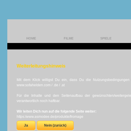
HOME
FILME
SPIELE
Weiterleitungshinweis
Mit dem Klick willigst Du ein, dass Du die Nutzungsbedingungen d
www.sofahelden.com / .de / .at
Für die Inhalte und den Seitenaufbau der gewünschten/weiterge
verantwortlich noch haftbar.
Wir leiten Dich nun auf die folgende Seite weiter:
https:/www.asmodee.de/produkte/fromage
Ja
Nein (zurück)