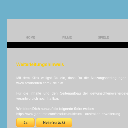
HOME
FILME
SPIELE
Weiterleitungshinweis
Mit dem Klick willigst Du ein, dass Du die Nutzungsbedingungen d
www.sofahelden.com / .de / .at
Für die Inhalte und den Seitenaufbau der gewünschten/weiterge
verantwortlich noch haftbar.
Wir leiten Dich nun auf die folgende Seite weiter:
https:/www.giant-roc.com/product/nukleum---australien-erweiterung
Ja
Nein (zurück)