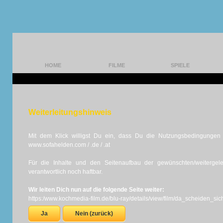
HOME
FILME
SPIELE
Weiterleitungshinweis
Mit dem Klick willigst Du ein, dass Du die Nutzungsbedingungen d
www.sofahelden.com / .de / .at
Für die Inhalte und den Seitenaufbau der gewünschten/weiterge
verantwortlich noch haftbar.
Wir leiten Dich nun auf die folgende Seite weiter:
https:/www.kochmedia-film.de/blu-ray/details/view/film/da_scheiden_si
Ja
Nein (zurück)