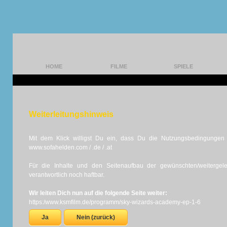
HOME
FILME
SPIELE
Weiterleitungshinweis
Mit dem Klick willigst Du ein, dass Du die Nutzungsbedingungen d
www.sofahelden.com / .de / .at
Für die Inhalte und den Seitenaufbau der gewünschten/weiterge
verantwortlich noch haftbar.
Wir leiten Dich nun auf die folgende Seite weiter:
https:/www.ksmfilm.de/programm/sky-wizards-academy-ep-1-6
Ja
Nein (zurück)