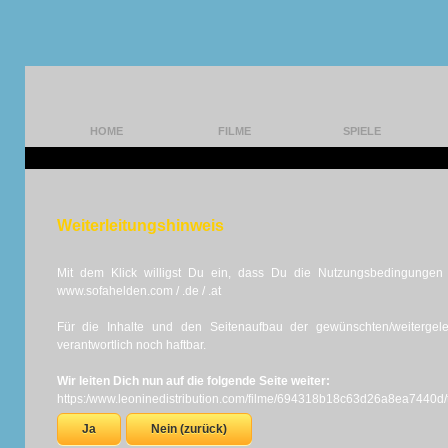
HOME
FILME
SPIELE
Weiterleitungshinweis
Mit dem Klick willigst Du ein, dass Du die Nutzungsbedingungen d
www.sofahelden.com / .de / .at
Für die Inhalte und den Seitenaufbau der gewünschten/weiterge
verantwortlich noch haftbar.
Wir leiten Dich nun auf die folgende Seite weiter:
https:/www.leoninedistribution.com/filme/694318b18c63d26a8ea7440d
Ja
Nein (zurück)