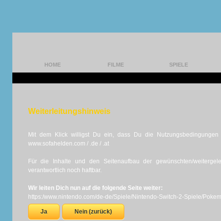
HOME
FILME
SPIELE
Weiterleitungshinweis
Mit dem Klick willigst Du ein, dass Du die Nutzungsbedingungen d
www.sofahelden.com / .de / .at
Für die Inhalte und den Seitenaufbau der gewünschten/weiterge
verantwortlich noch haftbar.
Wir leiten Dich nun auf die folgende Seite weiter:
https:/www.nintendo.com/de-de/Spiele/Nintendo-Switch-2-Spiele/Pok
Ja
Nein (zurück)