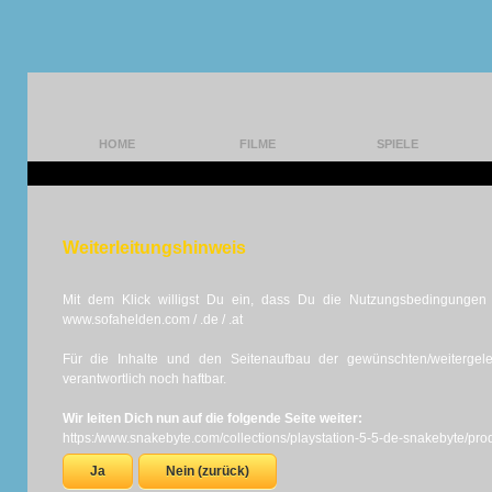
HOME
FILME
SPIELE
Weiterleitungshinweis
Mit dem Klick willigst Du ein, dass Du die Nutzungsbedingungen d
www.sofahelden.com / .de / .at
Für die Inhalte und den Seitenaufbau der gewünschten/weiterge
verantwortlich noch haftbar.
Wir leiten Dich nun auf die folgende Seite weiter:
https:/www.snakebyte.com/collections/playstation-5-5-de-snakebyte/pro
Ja
Nein (zurück)