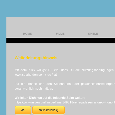
HOME
FILME
SPIELE
Weiterleitungshinweis
Mit dem Klick willigst Du ein, dass Du die Nutzungsbedingungen d
www.sofahelden.com / .de / .at
Für die Inhalte und den Seitenaufbau der gewünschten/weiterge
verantwortlich noch haftbar.
Wir leiten Dich nun auf die folgende Seite weiter:
https:/www.universumfilm.de/filme/149318/renegades-mission-of-honor.
Ja
Nein (zurück)