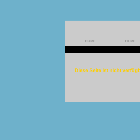
HOME
FILME
Diese Seite ist nicht verfüg