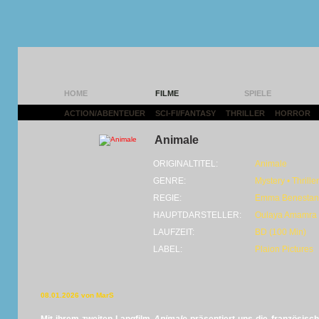
HOME
FILME
SPIELE
ACTION/ABENTEUER
|
SCI-FI/FANTASY
|
THRILLER
|
HORROR
|
Animale
ORIGINALTITEL:
Animale
GENRE:
Mystery • Thrill
REGIE:
Emma Benestan
HAUPTDARSTELLER:
Oulaya Amamra
LAUFZEIT:
BD (100 Min)
LABEL:
Plaion Pictures
08.01.2026 von MarS