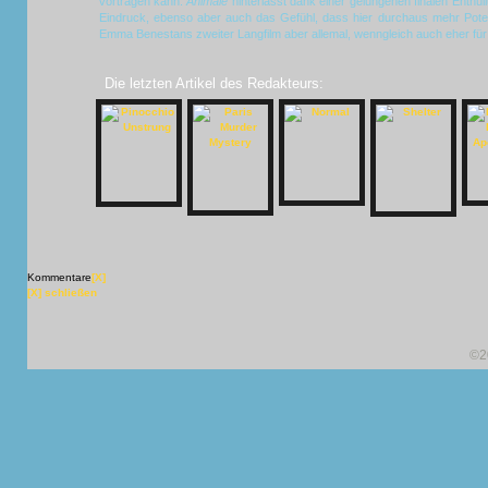
vortragen kann.
Animale
hinterlässt dank einer gelungenen finalen Enthül
Eindruck, ebenso aber auch das Gefühl, dass hier durchaus mehr Poten
Emma Benestans zweiter Langfilm aber allemal, wenngleich auch eher für 
Die letzten Artikel des Redakteurs:
Kommentare
[X]
[X] schließen
©2