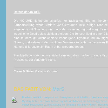
Details der 4K UHD
Die 4K UHD liefert ein scharfes, kontraststarkes Bild mit hervo
Farbdarstellung, wobei letztere vor allem auf dunkle, erdige Töne se
angenehm mit Stimmung und Look der Inszenierung und sorgt für ei
wobei feine Details stets sichtbar bleiben. Die Tonspur liegt in einer 
eine saubere, gut ausbalancierte Wiedergabe. Dynamik und Raumgef
Niveau, und setzen in den richtigen Momente Akzente im gesamten 
klar und differenziert im Raum ortbar wiedergegeben.
Zum Mediabook können wir leider keine Angaben machen, da uns für uns
Pressedisc zur Verfügung stand.
Cover & Bilder ©
Plaion Pictures
DAS FAZIT VON:
MarS
Poetisch erzählt, gespickt mit Metaphern und inhaltlich bewusst vag
Mysterythriller, der zwar hervorragende Ambitionen mit sich bringt, diese 
seiner bewussten Zurückhaltung im Umgang mit Body-Horror Elemente