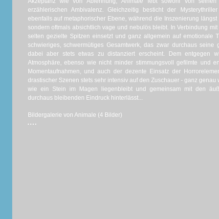
Akzeptanz wie von Ablehnung,
Animale
lebt sowohl von seinen
erzählerischen Ambivalenz. Gleichzeitig besticht der Mysterythril
ebenfalls auf metaphorischer Ebene, während die Inszenierung längst n
sondern oftmals absichtlich vage und nebulös bleibt. In Verbindung mit
selten gezielte Spitzen einsetzt und ganz allgemein auf emotionale Ti
schwieriges, schwermütiges Gesamtwerk, das zwar durchaus seine ga
dabei aber stets etwas zu distanziert erscheint. Dem entgegen wi
Atmosphäre, ebenso wie nicht minder stimmungsvoll gefilmte und en
Momentaufnahmen, und auch der dezente Einsatz der Horrorelemente
drastischer Szenen stets sehr intensiv auf den Zuschauer - ganz genau w
wie ein Stein im Magen liegenbleibt und gemeinsam mit den äuße
durchaus bleibenden Eindruck hinterlässt...
Bildergalerie von Animale (4 Bilder)