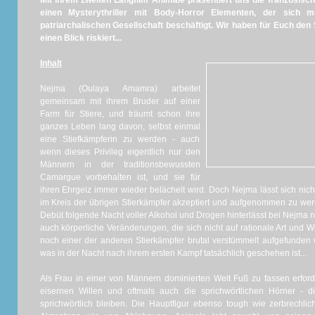
Mit ihrem zweiten Langfilm
Animale
präsentiert uns die französi
einen Mysterythriller mit Body-Horror Elementen, der sich m
patriarchalischen Gesellschaft beschäftigt. Wir haben für Euch den
einen Blick riskiert...
Inhalt
Nejma (Oulaya Amamra) arbeitet
gemeinsam mit ihrem Bruder auf einer
Farm für Stiere, und träumt schon ihre
ganzes Leben lang davon, selbst einmal
eine Stiefkämpferin zu werden - auch
wenn dieses Privileg eigentlich nur den
Männern in der traditionsbewussten
Camargue vorbehalten ist, und sie für
ihren Ehrgeiz immer wieder belächelt wird. Doch Nejma lässt sich nicht
im Kreis der übrigen Stierkämpfer akzeptiert und aufgenommen zu wer
Debüt folgende Nacht voller Alkohol und Drogen hinterlässt bei Nejma 
auch körperliche Veränderungen, die sich nicht auf rationale Art und 
noch einer der anderen Stierkämpfer brutal verstümmelt aufgefunden 
was in der Nacht nach ihrem ersten Kampf tatsächlich geschehen ist...
Als Frau in einer von Männern dominierten Welt Fuß zu fassen erford
eisernen Willen und oftmals auch die sprichwörtlichen Hörner - 
sprichwörtlich bleiben. Die Hauptfigur ebenso tough wie zerbrechl