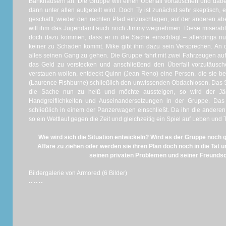
Bankhäusern an. Die Gruppe will einen Überfall vortäuschen und dab
dann unter allen aufgeteilt wird. Doch Ty ist zunächst sehr skeptisch, 
geschafft, wieder den rechten Pfad einzuschlagen, auf der anderen 
will ihm das Jugendamt auch noch Jimmy wegnehmen. Diese miserable S
doch dazu kommen, dass er in die Sache einschlägt – allerdings nu
keiner zu Schaden kommt. Mike gibt ihm dazu sein Versprechen. An
alles seinen Gang zu gehen. Die Gruppe fährt mit zwei Fahrzeugen au
das Geld zu verstecken und anschließend den Überfall vorzutäusc
verstauen wollen, entdeckt Quinn (Jean Reno) eine Person, die sie beo
(Laurence Fishburne) schließlich den unwissenden Obdachlosen. Das S
die Sache nun zu heiß und möchte aussteigen, so wird der J
Handgreiflichkeiten und Auseinandersetzungen in der Gruppe. Das
schließlich in einem der Panzerwagen einschließt. Da ihn die anderen
so ein Wettlauf gegen die Zeit und gleichzeitig ein Spiel auf Leben und
Wie wird sich die Situation entwickeln? Wird es der Gruppe noch g
Affäre zu ziehen oder werden sie ihren Plan doch noch in die Tat
seinen privaten Problemen und seiner Freundsc
Bildergalerie von Armored (6 Bilder)