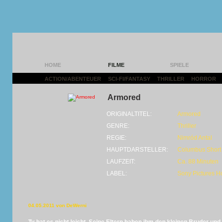
HOME
FILME
SPIELE
ACTION/ABENTEUER
|
SCI-FI/FANTASY
|
THRILLER
|
HORROR
|
Armored
ORIGINALTITEL:
Armored
GENRE:
Thriller
REGIE:
Nimród Antal
HAUPTDARSTELLER:
Columbus Short 
LAUFZEIT:
Ca. 88 Minuten
LABEL:
Sony Pictures H
04.05.2011 von DeWerni