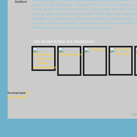
heran gegangen bin. Das soll die Qualität aber in keinster Weise sch
spannend und interessant verpackten Story auf, ohne Highlights z
Sache in den meisten Szenen recht überzeugend. Vor allem die A
Geltung, genau wie auch ein paar schöne Wendungen, wenn auch der
absehbar ist. Für alle die auf Spannung und Action ohne allzu großen
durchaus zum Kauf empfehlen. Aber auch wenn man nicht unbedingt Fa
88 Minuten gut unterhalten werden. Gute Umsetzung!
Die letzten Artikel des Redakteurs:
Kommentare
[X]
[X] schließen
©2