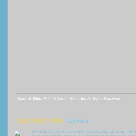
Cover & Bilder ©
2009 Screen Gems, Inc. All Rights Reserved.
DAS FAZIT VON:
DeWerni
Ich wurde von Armored positiv überrascht, das aber sicher auch weil 