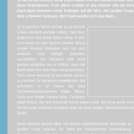
Ty hat es nicht leicht. Seine Eltern haben ihm den kleinen Bruder und
Haus hinterlassen. Trotz allem schöpft er aus seinem Job als Sich
Doch dann kommen seine Kollegen auf die Idee, den großen Coup z
dem schnellen Geld aus, doch bald wendet sich das Blatt…
Ty (Columbus Short) könnte es in seinem
Leben deutlich leichter haben. Seit dem
tragischen Tod seiner Eltern muss er sich
zum einen um den kleinen Bruder Jimmy
(Andre Kinney) kümmern und hat zum
anderen eine Menge Schulden
abzuzahlen. Die Situation wird nicht
gerade einfacher als er erfährt, dass die
Bank plant ihm das Haus wegzunehmen.
Trotz allem versucht er das Beste daraus
zu machen. Er hat einen ordentlichen Job
gefunden, er ist Fahrer bei dem
Sicherheitsunternehmen Eagle Shield.
Auch sein bester Freund Mike Cochrane
(Matt Dillon), der ihm finanziell immer etwas unter die Arme greift, is
mit ein paar weiteren Kollegen sind sie eine lustige Gemeinschaft un
Spaß.
Eines Abends kommt Mike mit einem ungewöhnlichen Vorschlag zu T
großen Coup geplant. Es steht die halbjährliche Umverteilun