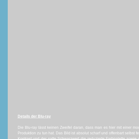
Details der Blu-ray
Die Blu-ray lässt keinen Zweifel daran, dass man es hier mit einer m
Produktion zu tun hat. Das Bild ist absolut scharf und offenbart selbst 
Kontrast und der satte Schwarzwert die reduzierte Farbpalette sowi