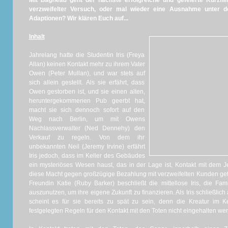
Mit
Baghead
geht der nächste erfolgreiche und gefeierte Kurzfil
verzweifelter Versuch, oder mal wieder eine Ausnahme unter de
Adaptionen? Wir klären Euch auf...
Inhalt
Jahrelang hatte die Studentin Iris (Freya
Allan) keinen Kontakt mehr zu ihrem Vater
Owen (Peter Mullan), und war stets auf
sich allein gestellt. Als sie erfährt, dass
Owen gestorben ist, und sie einen alten,
heruntergekommenen Pub geerbt hat,
macht sie sich dennoch sofort auf den
Weg nach Berlin, um mit Owens
Nachlassverwalter (Ned Dennehy) den
Verkauf zu regeln. Von dem ihr
unbekannten Neil (Jeremy Irvine) erfährt
Iris jedoch, dass im Keller des Gebäudes
ein mysteriöses Wesen haust, das in der Lage ist, Kontakt mit dem J
diese Macht gegen großzügige Bezahlung mit verzweifelten Kunden gete
Freundin Katie (Ruby Barker) beschließt die mittellose Iris, die Fami
auszunutzen, um ihre eigene Zukunft zu finanzieren. Als Iris schließlich
scheint es für sie bereits zu spät zu sein, denn die Kreatur im Kel
festgelegten Regeln für den Kontakt mit den Toten nicht eingehalten wer