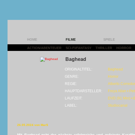
HOME
FILME
SPIELE
ACTION/ABENTEUER
|
SCI-FI/FANTASY
|
THRILLER
|
HORROR
|
Baghead
ORIGINALTITEL:
Baghead
GENRE:
Horror
REGIE:
Alberto Corredo
HAUPTDARSTELLER:
Freya Allan • Pe
LAUFZEIT:
DVD (91 Min) • 
LABEL:
Studiocanal
26.05.2024 von MarS