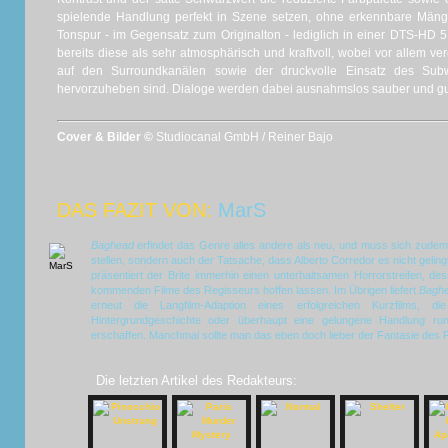
spielende Handlung perfekt in Szene setzen, ohne erkennbare Mäng
Tonspur - im Gegensatz zum Originalton - lediglich in einer DTS-HD 5.
bereits diese als sehr atmosphärisch und kraftvoll, wobei vor allem ver
auf den Surroundkanälen sowie der druckvolle Einsatz des Su
hervorzuheben sind. Dialoge werden dabei ausnahmslos sauber und gu
Cover & Bilder ©
Studiocanal GmbH / Reiner Bajo
DAS FAZIT VON:
MarS
Baghead
erfindet das Genre alles andere als neu, und muss sich zudem
stellen, sondern auch der Tatsache, dass Alberto Corredor es nicht gelin
präsentiert der Brite immerhin einen unterhaltsamen Horrorstreifen, d
kommenden Filme des Regisseurs hoffen lassen. Im Übrigen liefert
Bagh
erneut die Langfilm-Adaption eines erfolgreichen Kurzfilms, d
Hintergrundgeschichte oder überhaupt eine gelungene Handlung r
erschaffen. Manchmal sollte man das eben doch lieber der Fantasie des P
Die letzten Artikel des Redakteurs: