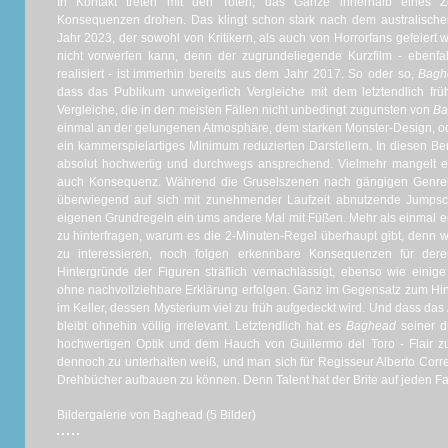
In Kontakt treten mit den Toten, das Ganze innerhalb eines Zeit
Konsequenzen drohen. Das klingt schon stark nach dem australischen
Jahr 2023, der sowohl von Kritikern, als auch von Horrorfans gefeier
nicht vorwerfen kann, denn der zugrundeliegende Kurzfilm - ebenfa
realisiert - ist immerhin bereits aus dem Jahr 2017. So oder so,
Bag
dass das Publikum unweigerlich Vergleiche mit dem letztendlich fr
Vergleiche, die in den meisten Fällen nicht unbedingt zugunsten von
B
einmal an der gelungenen Atmosphäre, dem starken Monster-Design, od
ein kammerspielartiges Minimum reduzierten Darstellern. In diesen Be
absolut hochwertig und durchwegs ansprechend. Vielmehr mangelt 
auch Konsequenz. Während die Gruselszenen nach gängigen Genre
überwiegend auf sich mit zunehmender Laufzeit abnutzende Jumpscar
eigenen Grundregeln ein ums andere Mal mit Füßen. Mehr als einmal e
zu hinterfragen, warum es die 2-Minuten-Regel überhaupt gibt, denn 
zu interessieren, noch folgen erkennbare Konsequenzen für der
Hintergründe der Figuren sträflich vernachlässigt, ebenso wie einig
ohne nachvollziehbare Erklärung erfolgen. Ganz im Gegensatz zum H
im Keller, dessen Mysterium viel zu früh aufgedeckt wird. Und dass das A
bleibt ohnehin völlig irrelevant. Letztendlich hat es
Baghead
seiner 
hochwertigen Optik und dem Hauch von Guillermo del Toro - Flair zu
dennoch zu unterhalten weiß, und man sich für Regisseur Alberto Corre
Drehbücher aufbauen zu können. Denn Talent hat der Brite auf jeden Fall
Bildergalerie von Baghead (5 Bilder)