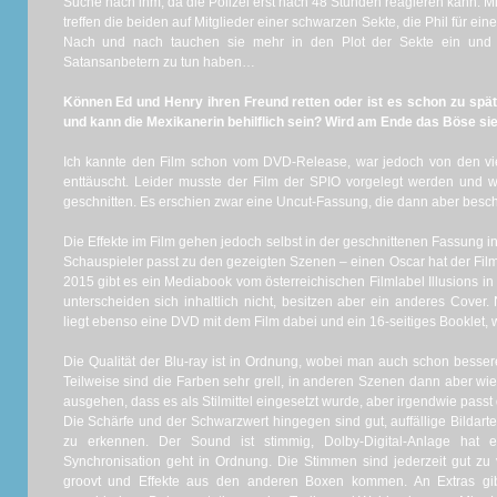
Suche nach ihm, da die Polizei erst nach 48 Stunden reagieren kann. M
treffen die beiden auf Mitglieder einer schwarzen Sekte, die Phil für e
Nach und nach tauchen sie mehr in den Plot der Sekte ein und 
Satansanbetern zu tun haben…
Können Ed und Henry ihren Freund retten oder ist es schon zu spät
und kann die Mexikanerin behilflich sein? Wird am Ende das Böse si
Ich kannte den Film schon vom DVD-Release, war jedoch von den viel
enttäuscht. Leider musste der Film der SPIO vorgelegt werden und 
geschnitten. Es erschien zwar eine Uncut-Fassung, die dann aber bes
Die Effekte im Film gehen jedoch selbst in der geschnittenen Fassung i
Schauspieler passt zu den gezeigten Szenen – einen Oscar hat der Film
2015 gibt es ein Mediabook vom österreichischen Filmlabel Illusions i
unterscheiden sich inhaltlich nicht, besitzen aber ein anderes Cover
liegt ebenso eine DVD mit dem Film dabei und ein 16-seitiges Booklet, w
Die Qualität der Blu-ray ist in Ordnung, wobei man auch schon bess
Teilweise sind die Farben sehr grell, in anderen Szenen dann aber w
ausgehen, dass es als Stilmittel eingesetzt wurde, aber irgendwie passt
Die Schärfe und der Schwarzwert hingegen sind gut, auffällige Bildart
zu erkennen. Der Sound ist stimmig, Dolby-Digital-Anlage hat 
Synchronisation geht in Ordnung. Die Stimmen sind jederzeit gut z
groovt und Effekte aus den anderen Boxen kommen. An Extras gi