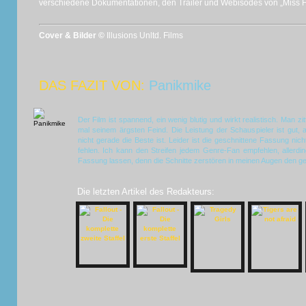
verschiedene Dokumentationen, den Trailer und Webisodes von „Miss Ho
Cover & Bilder ©
Illusions Unltd. Films
DAS FAZIT VON:
Panikmike
Der Film ist spannend, ein wenig blutig und wirkt realistisch. Man zit
mal seinem ärgsten Feind. Die Leistung der Schauspieler ist gut,
nicht gerade die Beste ist. Leider ist die geschnittene Fassung nic
fehlen. Ich kann den Streifen jedem Genre-Fan empfehlen, allerdin
Fassung lassen, denn die Schnitte zerstören in meinen Augen den g
Die letzten Artikel des Redakteurs: