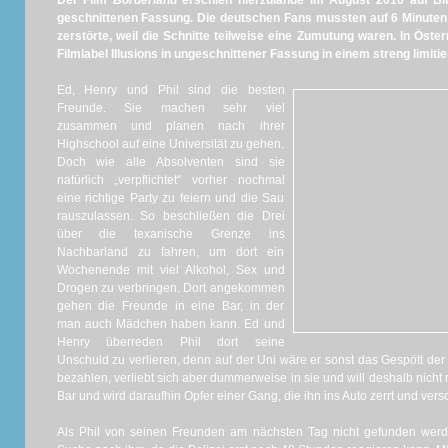
Der Film
Borderland
erschien hierzulande im August 2010 auf Blu-
geschnittenen Fassung. Die deutschen Fans mussten auf 6 Minuten 
zerstörte, weil die Schnitte teilweise eine Zumutung waren. In Öst
Filmlabel Illusions in ungeschnittener Fassung in einem streng limi
Ed, Henry und Phil sind die besten
Freunde. Sie machen sehr viel
zusammen und planen nach ihrer
Highschool auf eine Universität zu gehen.
Doch wie alle Absolventen sind sie
natürlich „verpflichtet“ vorher nochmal
eine richtige Party zu feiern und die Sau
rauszulassen. So beschließen die Drei
über die texanische Grenze ins
Nachbarland zu fahren, um dort ein
Wochenende mit viel Alkohol, Sex und
Drogen zu verbringen. Dort angekommen
gehen die Freunde in eine Bar, in der
man auch Mädchen haben kann. Ed und
Henry überreden Phil dort seine
Unschuld zu verlieren, denn auf der Uni wäre er sonst das Gespött der 
bezahlen, verliebt sich aber dummerweise in sie und will deshalb nicht mit
Bar und wird daraufhin Opfer einer Gang, die ihn ins Auto zerrt und vers
Als Phil von seinen Freunden am nächsten Tag nicht gefunden werd