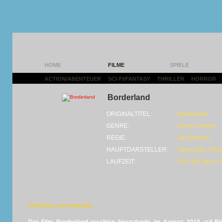
HOME
FILME
SPIELE
ACTION/ABENTEUER
|
SCI-FI/FANTASY
|
THRILLER
|
HORROR
|
Borderland
ORIGINALTITEL:
Borderland
GENRE:
Horror-Thriller
REGIE:
Zev Berman
HAUPTDARSTELLER:
Sean Astin • Rid
LAUFZEIT:
DVD (94 Min) • 
25.09.2015 von Panikmike