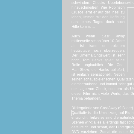
schwinden. Chucks Überlebenswille
hinzuschmeißen. Wie Robinson
Crusoe lernt er auf der Insel zu
leben, immer mit der Hoffnung
dass eines Tages doch noch
Hilfe kommt …
Auch wenn
Cast Away
mittlerweile schon über 10 Jahre
alt ist, kann er trotzdem
heutzutage noch überzeugen.
Der Unterhaltungswert ist sehr
hoch, Tom Hanks spielt seine
Rolle unglaublich. Die One-
Man-Show, die Hanks abliefert,
ist einfach sensationell. Neben
seinen schauspielerischen Qualitäten
atemberaubend und kommt sehr gut zur
der Lage von Chuck, sondern als Urla
dieser Film nicht viele Worte, das 
Thema behandelt.
Bildergalerie von Cast Away (9 Bilder)
Qualitativ ist die Umsetzung auf Blu-
entspricht. Teilweise sind die natürl
Szenen wirkt alles allerdings fast s
detailreich und scharf, der Hintergrun
DVD vorziehen. Zumal die neue Ste