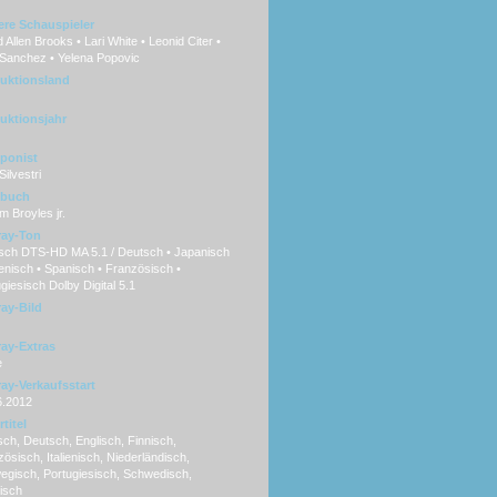
ere Schauspieler
 Allen Brooks • Lari White • Leonid Citer •
 Sanchez • Yelena Popovic
uktionsland
uktionsjahr
ponist
Silvestri
hbuch
am Broyles jr.
ray-Ton
isch DTS-HD MA 5.1 / Deutsch • Japanisch
lienisch • Spanisch • Französisch •
giesisch Dolby Digital 5.1
ray-Bild
ray-Extras
e
ray-Verkaufsstart
6.2012
titel
ch, Deutsch, Englisch, Finnisch,
ösisch, Italienisch, Niederländisch,
egisch, Portugiesisch, Schwedisch,
isch