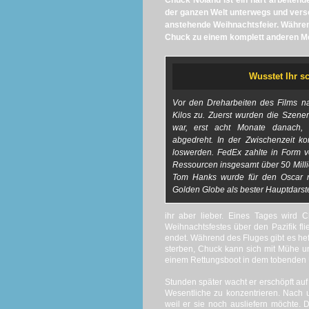
Chuck Noland ist ein hart arbeitend
der ganzen Welt unterwegs und versc
anstehende Weihnachtsfeier. Während
Chuck zu einem komplett anderen M
Wusstet Ihr sc
Vor den Dreharbeiten des Films n
Kilos zu. Zuerst wurden die Szenen 
war, erst acht Monate danach, 
abgedreht. In der Zwischenzeit k
loswerden. FedEx zahlte in Form vo
Ressourcen insgesamt über 50 Millio
Tom Hanks wurde für den Oscar 
Golden Globe als bester Hauptdarste
ihr aber lieber. Eines Tages wird 
Weihnachtsfestes über den Pazifik fl
endet. Während des Fluges gibt es hef
sterben, Chuck kann sich mit Mühe un
einem Rettungsboot in dem tobenden 
Stunden später wacht er erschöpft auf 
Wesentliche zu konzentrieren. Nach
weil er sie noch ausliefern möchte. 