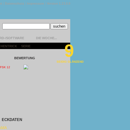
kt
|
Datenschutz
|
Impressum
|
Version 1.13.0.9
RD-/SOFTWARE
DIE WOCHE...
9
CHENTRICK
|
SERIE
|
BEWERTUNG
SEIDIG GLÄNZEND
ECKDATEN
AMA