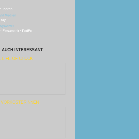
2 Jahren
hl Medien
-ray
agwörter
 • Einsamkeit • FedEx
AUCH INTERESSANT
 LIFE OF CHUCK
E VORKOSTERINNEN