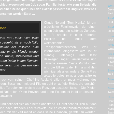
er Angestellter des Logistikunternehmens FedEx. Er ist ständig in
hiebt wegen seinem Job sogar Familienfeste, wie zum Beispiel die
Weit
 einer Reise quer über den Pazifik passiert ein Unglück, welches
David
Paul
enschen werden lässt …
Prod
USA
Chuck Noland (Tom Hanks) ist ein
glücklicher Familienvater, der einen
Prod
hon ...
guten Job und ein schönes Zuhause
2000
hat. Er arbeitet in einer höheren
Kom
ahm Tom Hanks extra viele
Position bei FedEx, dem
Alan 
gedreht, als er noch füllig
weltbekannten
Dre
wurde der restliche Film
Transportunternehmen. Weil er
Willi
international eingesetzt wird, ist er
onnte er die Pfunde wieder
Blu-
ständig unterwegs und lässt
n Trucks, Mitarbeitern und
Engl
deswegen sogar Familienfeste und
nen Dollar in den Film ein.
• Ita
Termine sausen. Seine Pünktlichkeit
nominiert und gewann den
Portu
und die Effizienz der Firma sind ihm
ller.
Blu-
wichtiger als alles andere. Seine Frau
16:9
akzeptiert dies zwar, anders wäre es
Chuck von seinem Chef ins Ausland zitiert, er muss während des
Blu-
Kein
iegen. Zusammen mit drei Piloten geht er auf die Reise, die unschön
tige Turbolenzen, welche das Flugzeug abstürzen lassen. Die Piloten
Blu-
d Not retten. Ohne Proviant und ohne Equipment treibt er einsam in
14.0
Unwetter.
Unter
Dänis
und befindet sich an einem Sandstrand. Er lernt schnell, sich auf das
Franz
 und nach stranden FedEx-Pakete, die er vorerst zusammensammelt,
Norw
Doch mit der Zeit merkt er, dass seine Chancen, gerettet zu werden,
Span