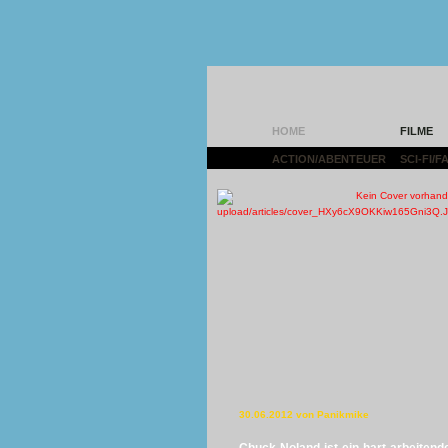
HOME
FILME
ACTION/ABENTEUER
|
SCI-FI/
30.06.2012 von Panikmike