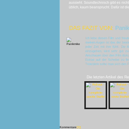
aussieht. Soundtechnisch gibt es nicht
üblich, kaum beansprucht. Dafür ist di
DAS FAZIT VON:
Pani
Ich liebe diesen Film und fre
meinen Augen ist das der beste
jeder Zeit mit ihm fühlt. Di
einzugehen, wird sehr gut z
Anschauen über den Film diskut
Extras auf der Scheibe zu fin
Trotzdem sollte man sich den F
Die letzten Artikel des R
Kommentare
[X]