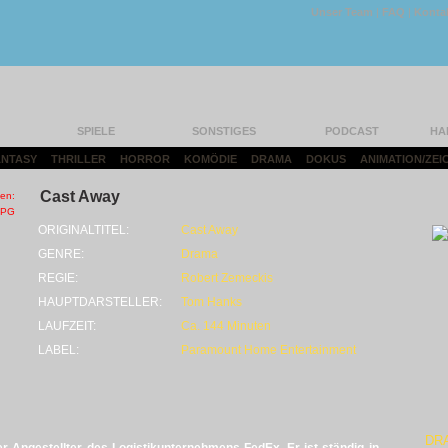
Unser Team
|
FAQ
|
Konta
SPIELE
SONSTIGES
PODCAST
HA
FANTASY
|
THRILLER
|
HORROR
|
KOMÖDIE
|
DRAMA
|
DOKUS
|
ANIMATION/ZEI
Cast Away
ORIGINALTITEL:
Cast Away
GENRE:
Drama
REGIE:
Robert Zemeckis
HAUPTDARSTELLER:
Tom Hanks
LAUFZEIT:
Ca. 144 Minuten
LABEL:
Paramount Home Entertainment
DR