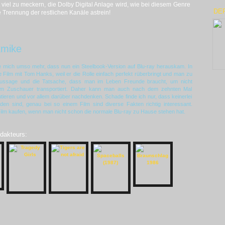
 viel zu meckern, die Dolby Digital Anlage wird, wie bei diesem Genre
DE
e Trennung der restlichen Kanäle astrein!
kmike
ute mich umso mehr, dass nun ein Steelbook-Version auf Blu-ray herauskam. In
 Film mit Tom Hanks, weil er die Rolle einfach perfekt rüberbringt und man zu
e Aussage und die Tatsache, dass man im Leben Freunde braucht, um nicht
um Zuschauer transportiert. Daher kann man auch nach dem zehnten Mal
ieren und vor allem darüber nachdenken. Schade finde ich nur, dass keinerlei
den sind, genau bei so einem Film sind diverse Fakten richtig interessant.
ilm kaufen, wenn man nicht schon die normale Blu-ray zu Hause stehen hat.
edakteurs: