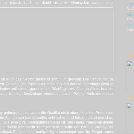
 ist jedoch stark, er denkt nicht im
Geringsten daran, alles
FSK
Ab 1
Anza
1 Blu
Schl
Insel
THE
 ist auch das Setting passend zum Film gewählt. Die Landschaft ist
 Geltung. Der Zuschauer möchte sofort dorthin, allerdings nicht in
uber mit einem garantierten Rückflugticket. Alles in Allem braucht
Drama ist noch heutzutage eines der besten Werke, welches dieses
DI
ray gelungen, auch wenn die Qualität nicht einer aktuellen Produktion
ichen Aufnahmen des Strandes sehr scharf und farbenfroh, in manchen
chon wie eine DVD. Verblüffenderweise ist Tom Hanks irgendwie immer
d teilweise aber nicht. Nichtsdestotrotz sollte der Fan die Blu-ray der
elbook-Edition sehr hochwertig daherkommt und im Regal super