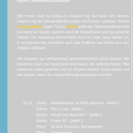
Disney+ Neuheiten im Juli 2026
Wer immer noch zu wenig zu schauen hat, der kann sich ebenso
unsere Liste der Neuveröffentlichungen auf Disney+ ansehen. Neben
Amazon Prime
, Apple TV und
Netflix
bietet der Streamingdienst nicht
nur vieles für Kinder, sondern auch für Erwachsene und die gesamte
Familie. Der Streaming-Dienst bietet nicht nur viele neue Serien an,
er erscheinen hier monatlich auch alte Kultfilme und Serien aus den
1980ern-2000ern.
Alle Angaben zur Verfügbarkeit selbstverständlich ohne Gewähr. Wir
wünschen Euch viel Spaß beim Anschauen, die unterstrichenen Titel
haben wir selbst gesehen und ein Review verfasst. Klickt einfach auf
den Namen, wenn Ihr unsere Meinung dazu lesen möchtet.
01.07.
(Serie)
Abandonados: Im Stich gelassen - Staffel 1
(Serie)
Flex x Cop - Staffel 1
(Serie)
Would You Marry Me? - Staffel 1
(Serie)
X‑Men '97 - Staffel 2
(Film)
Sir Alex Ferguson: Nie Aufgeben
(Film)
Dirty Dancing