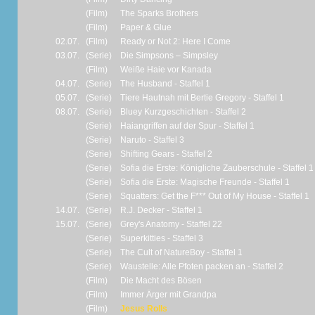
(Film)
The Sparks Brothers
(Film)
Paper & Glue
02.07.
(Film)
Ready or Not 2: Here I Come
03.07.
(Serie)
Die Simpsons – Simpsley
(Film)
Weiße Haie vor Kanada
04.07.
(Serie)
The Husband - Staffel 1
05.07.
(Serie)
Tiere Hautnah mit Bertie Gregory - Staffel 1
08.07.
(Serie)
Bluey Kurzgeschichten - Staffel 2
(Serie)
Haiangriffen auf der Spur - Staffel 1
(Serie)
Naruto - Staffel 3
(Serie)
Shifting Gears - Staffel 2
(Serie)
Sofia die Erste: Königliche Zauberschule - Staffel 1
(Serie)
Sofia die Erste: Magische Freunde - Staffel 1
(Serie)
Squatters: Get the F*** Out of My House - Staffel 1
14.07.
(Serie)
R.J. Decker - Staffel 1
15.07.
(Serie)
Grey's Anatomy - Staffel 22
(Serie)
Superkitties - Staffel 3
(Serie)
The Cult of NatureBoy - Staffel 1
(Serie)
Waustelle: Alle Pfoten packen an - Staffel 2
(Film)
Die Macht des Bösen
(Film)
Immer Ärger mit Grandpa
(Film)
Jesus Rolls