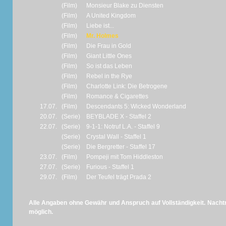
(Film)
Monsieur Blake zu Diensten
(Film)
A United Kingdom
(Film)
Liebe ist...
(Film)
Mr. Holmes
(Film)
Die Frau in Gold
(Film)
Giant Little Ones
(Film)
So ist das Leben
(Film)
Rebel in the Rye
(Film)
Charlotte Link: Die Betrogene
(Film)
Romance & Cigarettes
17.07.
(Film)
Descendants 5: Wicked Wonderland
20.07.
(Serie)
BEYBLADE X - Staffel 2
22.07.
(Serie)
9‑1‑1: Notruf L.A. - Staffel 9
(Serie)
Crystal Wall - Staffel 1
(Serie)
Die Bergretter - Staffel 17
23.07.
(Film)
Pompeji mit Tom Hiddleston
27.07.
(Serie)
Furious - Staffel 1
29.07.
(Film)
Der Teufel trägt Prada 2
Alle Angaben ohne Gewähr und Anspruch auf Vollständigkeit. Nachtr
möglich.