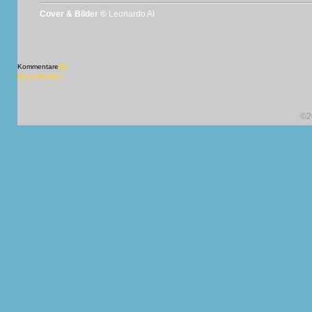
Cover & Bilder ©
Leonardo AI
Kommentare
[X]
[X] schließen
©2