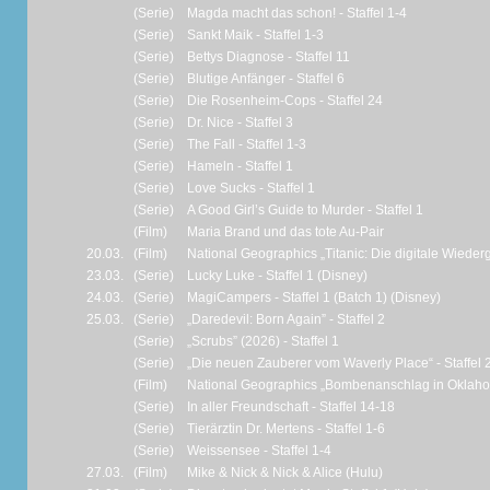
(Serie)
Magda macht das schon! - Staffel 1-4
(Serie)
Sankt Maik - Staffel 1-3
(Serie)
Bettys Diagnose - Staffel 11
(Serie)
Blutige Anfänger - Staffel 6
(Serie)
Die Rosenheim-Cops - Staffel 24
(Serie)
Dr. Nice - Staffel 3
(Serie)
The Fall - Staffel 1-3
(Serie)
Hameln - Staffel 1
(Serie)
Love Sucks - Staffel 1
(Serie)
A Good Girl’s Guide to Murder - Staffel 1
(Film)
Maria Brand und das tote Au-Pair
20.03.
(Film)
National Geographics „Titanic: Die digitale Wieder
23.03.
(Serie)
Lucky Luke - Staffel 1 (Disney)
24.03.
(Serie)
MagiCampers - Staffel 1 (Batch 1) (Disney)
25.03.
(Serie)
„Daredevil: Born Again” - Staffel 2
(Serie)
„Scrubs” (2026) - Staffel 1
(Serie)
„Die neuen Zauberer vom Waverly Place“ - Staffel 
(Film)
National Geographics „Bombenanschlag in Oklahom
(Serie)
In aller Freundschaft - Staffel 14-18
(Serie)
Tierärztin Dr. Mertens - Staffel 1-6
(Serie)
Weissensee - Staffel 1-4
27.03.
(Film)
Mike & Nick & Nick & Alice (Hulu)