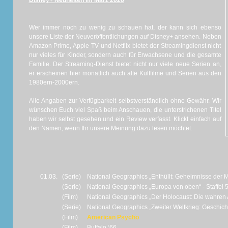
Disney+ Neuheiten im März 2026
Wer immer noch zu wenig zu schauen hat, der kann sich ebenso
unsere Liste der Neuveröffentlichungen auf Disney+ ansehen. Neben
Amazon Prime, Apple TV und Netflix bietet der Streamingdienst nicht
nur vieles für Kinder, sondern auch für Erwachsene und die gesamte
Familie. Der Streaming-Dienst bietet nicht nur viele neue Serien an,
er erscheinen hier monatlich auch alte Kultfilme und Serien aus den
1980ern-2000ern.
Alle Angaben zur Verfügbarkeit selbstverständlich ohne Gewähr. Wir
wünschen Euch viel Spaß beim Anschauen, die unterstrichenen Titel
haben wir selbst gesehen und ein Review verfasst. Klickt einfach auf
den Namen, wenn Ihr unsere Meinung dazu lesen möchtet.
01.03.
(Serie)
National Geographics „Enthüllt: Geheimnisse der Me
(Serie)
National Geographics „Europa von oben“ - Staffel 
(Film)
National Geographics „Der Holocaust: Die wahre
(Serie)
National Geographics „Zweiter Weltkrieg: Geschicht
(Film)
American Psycho
(Film)
Buffalo ‘66