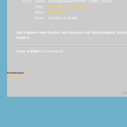
31.03.
(Serie)
Dienstag bedeutet Mord - Staffel 1 (Hulu)
(Film)
Bad Boys – Harte Jungs
(Film)
Bad Boys II
(Film)
Schlaflos in Seattle
Alle Angaben ohne Gewähr und Anspruch auf Vollständigkeit. Nachtr
möglich.
Cover & Bilder ©
Leonardo AI
Kommentare
[X]
[X] schließen
©2