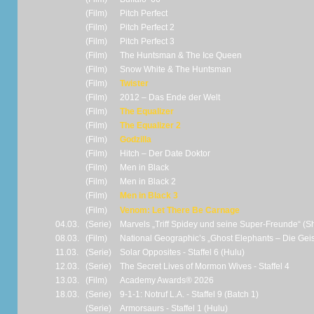
(Film)
Pitch Perfect
(Film)
Pitch Perfect 2
(Film)
Pitch Perfect 3
(Film)
The Huntsman & The Ice Queen
(Film)
Snow White & The Huntsman
(Film)
Twister
(Film)
2012 – Das Ende der Welt
(Film)
The Equalizer
(Film)
The Equalizer 2
(Film)
Godzilla
(Film)
Hitch – Der Date Doktor
(Film)
Men in Black
(Film)
Men in Black 2
(Film)
Men in Black 3
(Film)
Venom: Let There Be Carnage
04.03.
(Serie)
Marvels „Triff Spidey und seine Super-Freunde“ (Sho
08.03.
(Film)
National Geographic’s „Ghost Elephants – Die Gei
11.03.
(Serie)
Solar Opposites - Staffel 6 (Hulu)
12.03.
(Serie)
The Secret Lives of Mormon Wives - Staffel 4
13.03.
(Film)
Academy Awards® 2026
18.03.
(Serie)
9-1-1: Notruf L.A. - Staffel 9 (Batch 1)
(Serie)
Armorsaurs - Staffel 1 (Hulu)