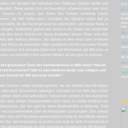
onders am Beispiel der hübschen Ann Patterson (Naomi Watts) und
16:9,
deutlich. Diese geben sich erst freundlich, scheinen dann aber doch
Blu-
s Hauses zu wissen, das ihnen den Kontakt schwierig macht.
Inter
Buil
 Person, die Will helfen kann. Nachdem die Situation schon fast zu
hous
nderes übrig, als die Sache genauer zu untersuchen, um wieder Ruhe in
FSK-
bringen. Schließlich graben sich beide in die Details ein, wobei Will
Blu-
die sich durch Indizien im Hause bestärken lassen. Ihnen wird klar,
26.1
steht, den wahren Mördern, der damals in dem Haus sein Unwesen
Unter
in den Fokus der damaligen Taten gerückt ist. Für ihn und seine Familie
Deut
chreckliche Zeit zwischen Wahnsinn und Wirklichkeit, die Will noch so
FSK
lassen, um schließlich dem wahren Mörder auf die Spur zu kommen …
Ab 1
Anza
er den grausamen Taten des Familiendramas in Wills Haus? Warum
1 DVD
f sein Erscheinen? Gibt es abschließend wieder eine ruhigere und
Schl
here Zukunft für Will und seine Familie?
Ansta
hr Zuseher solide Qualität geliefert, die die Stärken des HD-Bildes
 aber auch Schwächen aufzeigen. Generell ist das Bild sehr scharf
en wirken frisch und authentisch. Schwächen werden in den dunkleren
man darin einige Unsauberkeiten beim etwas zu steilen Kontrast und
TH
drauschen. Der Ton geht für einen Mysterythriller in Ordnung. Trotz
- und Gruselelemente über die Atmosphäre zu erzeugen. Dies gelingt
g dafür, dass der Film etwas genreuntypisch ruhig ist. Die Effekte werden
t. Die Synchronisation ist perfekt und sorgt für gute Verständlichkeit
ich bei diesem Release um eine gelungene Umsetzung im HD-Bereich.