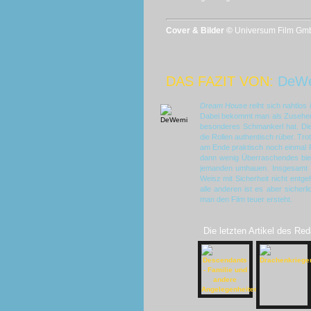
Cover & Bilder ©
Universum Film Gm
DAS FAZIT VON:
DeWe
Dream House
reiht sich nahtlos 
Dabei bekommt man als Zuseher s
besonderes Schmankerl hat. Die 
die Rollen authentisch rüber. T
am Ende praktisch noch einmal R
dann wenig Überraschendes bie
jemanden umhauen. Insgesamt h
Weisz mit Sicherheit nicht entg
alle anderen ist es aber sicher
man den Film teuer ersteht.
Die letzten Artikel des Red