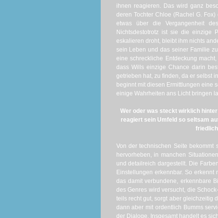
ihnen reagieren. Das wird ganz bes
deren Tochter Chloe (Rachel G. Fox) 
etwas über die Vergangenheit de
Nichtsdestotrotz ist sie die einzige
eskalieren droht, bleibt ihm nichts a
sein Leben und das seiner Familie zu 
eine schreckliche Entdeckung macht, 
dass Wills einzige Chance darin be
getrieben hat, zu finden, da er selbst 
beginnt mit diesen Ermittlungen eine s
einige Wahrheiten ans Licht bringen 
Wer oder was steckt wirklich hint
reagiert sein Umfeld so seltsam au
friedlic
Von der technischen Seite bekommt se
hervorheben, in manchen Situationen
und detailreich dargestellt. Die Farb
Einstellungen erkennbar. So erkennt 
das damit verbundene, erkennbare Bil
des Genres wird versucht, die Schock
teils recht gut, sorgt aber gleichzeiti
dann aber mit ordentlich Bumms servier
der Dialoge. Insgesamt handelt es s