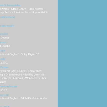
ere Schauspieler
 Watts • Claire Geare • Elias Koteas •
ry Smith • Jonathan Potts • Lynne Griffin
uktionsland
uktionsjahr
ponist
 Debney
hbuch
d Loucka
-Ton
ch und Englisch: Dolby Digital 5.1
Bild
 2.40:1
Extras
views mit Cast & Crew • Featurettes:
ding a Dream House • Burning down the
e • The Dream Cast • Wendecover ohne
Logo
Verkaufsstart
0.2012
ray-Ton
sch und Englisch: DTS-HD Master Audio
ray-Bild