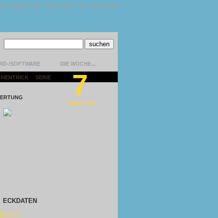
kt
|
Datenschutz
|
Impressum
|
Version 1.13.0.9
RD-/SOFTWARE
DIE WOCHE...
7
CHENTRICK
|
SERIE
|
ERTUNG
GEMÜTLICH
ECKDATEN
ILLER