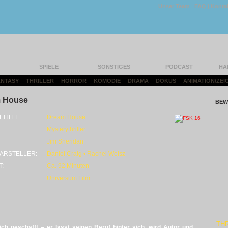
Unser Team
|
FAQ
|
Konta
SPIELE
SONSTIGES
PODCAST
HA
FANTASY
|
THRILLER
|
HORROR
|
KOMÖDIE
|
DRAMA
|
DOKUS
|
ANIMATION/ZEI
 House
BEW
LTITEL:
Dream House
Mysterythriller
Jim Sheridan
ARSTELLER:
Daniel Craig • Rachel Weisz
T:
Ca. 92 Minuten
Universum Film
THR
h geschafft – er lässt seinen Beruf hinter sich, wird Autor und