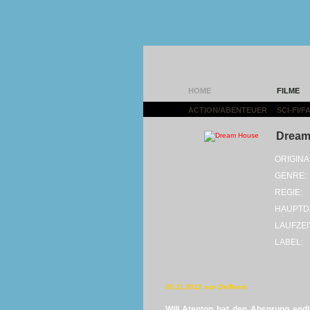
HOME
FILME
ACTION/ABENTEUER
|
SCI-FI/
Dream
ORIGINA
GENRE:
REGIE:
HAUPTD
LAUFZEI
LABEL:
05.11.2012 von DeWerni
Will
Atenton
hat den Absprung endlic