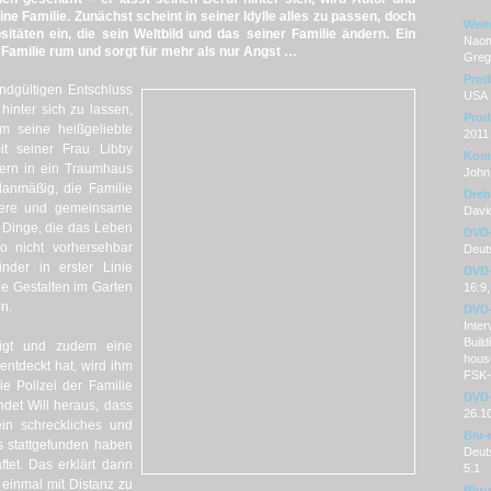
ine Familie.
Zunächst scheint in seiner Idylle alles zu passen, doch
Weit
sitäten ein, die sein Weltbild und das seiner Familie ändern.
Ein
Naomi
 Familie rum und sorgt für mehr als nur Angst …
Grego
Prod
endgültigen Entschluss
USA
hinter sich zu lassen,
Prod
m seine heißgeliebte
2011
t seiner Frau Libby
Kom
ern in ein Traumhaus
John
lanmäßig, die Familie
Dre
igere und gemeinsame
Davi
h Dinge, die das Leben
DVD
o nicht vorhersehbar
Deuts
der in erster Linie
DVD-
le Gestalten im Garten
16:9,
n.
DVD-
Inter
Buil
digt und zudem eine
hous
entdeckt hat, wird ihm
FSK-
e Polizei der Familie
DVD-
ndet Will heraus, dass
26.1
in schreckliches und
Blu-
s stattgefunden haben
Deut
tet. Das erklärt dann
5.1
einmal mit Distanz zu
Blu-