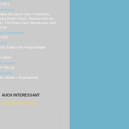
 2.40:1
ray-Extras
views mit Cast & Crew • Featurettes:
ding a Dream House • Burning down the
e • The Dream Cast • Wendecover ohne
Logo
ray-Verkaufsstart
0.2012
titel
sch, Englisch für Hörgeschädigte
6 Jahren
hl Medien
 / Blu-ray
agwörter
lt • Mörder • Vergangenheit
AUCH INTERESSANT
E SLEEPING WOMAN