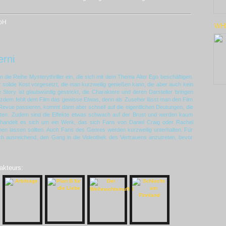
bH
WHI
rni
in die Reihe Mysterythriller ein, die sich mit dem Thema Alter Ego beschäftigen.
olide Kost vorgesetzt, die man kurzweilig genießen kann, die aber auch kein
Story ist glaubwürdig gestrickt, die Charaktere und deren Darsteller bringen
rotzdem fehlt dem Film das gewisse Etwas, denn als Zuseher lässt man den Film
evue passieren, kommt dann aber schnell auf die eigentlichen Deutungen, die
ten. Zudem sind die Effekte etwas schwach auf der Brust und werden kaum
andelt es sich um ein Werk, das sich Fans von Daniel Craig oder Rachel
ehen lassen sollten. Auch Fans des Genres werden kurzweilig unterhalten. Für
lich ausreichend, den Gang in die Videothek des Vertrauens anzutreten, bevor
akteurs: