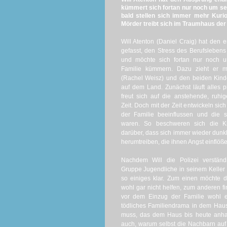
kümmert sich fortan nur noch um se
bald stellen sich immer mehr Kurio
Mörder treibt sich im Traumhaus der
Will Atenton (Daniel Craig) hat den 
gefasst, den Stress des Berufslebens 
und möchte sich fortan nur noch u
Familie kümmern. Dazu zieht er mi
(Rachel Weisz) und den beiden Kind
auf dem Land. Zunächst läuft alles p
freut sich auf die anstehende, ruh
Zeit. Doch mit der Zeit entwickeln sic
der Familie beeinflussen und die s
waren. So beschweren sich die Kin
darüber, dass sich immer wieder dunk
herumtreiben, die ihnen Angst einflöße
Nachdem Will die Polizei verstän
Gruppe Jugendliche in seinem Keller 
so einiges klar. Zum einen möchte di
wohl gar nicht helfen, zum anderen fi
vor dem Einzug der Familie wohl e
tödliches Familiendrama in dem Hau
muss, das dem Haus bis heute anhaf
auch, warum selbst die Nachbarn auf 