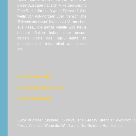
Heute wird's verstörend! Die Top 3 in
dieser Ausgabe hat sich Mike gewünscht.
Eine Rache für die Asylum-Episode? Wer
weiß! Von Axt-Mördern über menschliche
'Schweizermesser' bis hin zu Verbrechen
aus Hass... die ganze Palette wird heute
bedient. Selten haben aber unsere
beiden Hosts das Top-3-Thema so
unterschiedlich interpretiert wie dieses
Mal.
Folge 10 auf Spotify
Folge 10 auf Amazon Music
Folge 10 auf Deezer
Filme in dieser Episode:
Survive, The Greasy Strangler, Axolution, 
Postal, Animals, Wenn der Wind weht, Der Goldene Handschuh