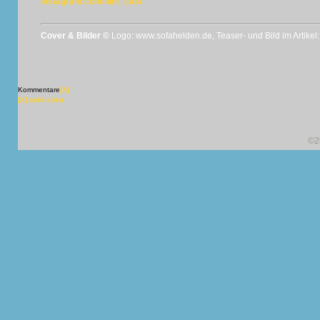
instagram.com/flim_cast
Cover & Bilder ©
Logo: www.sofahelden.de, Teaser- und Bild im Artikel:
Kommentare
[X]
[X] schließen
©2