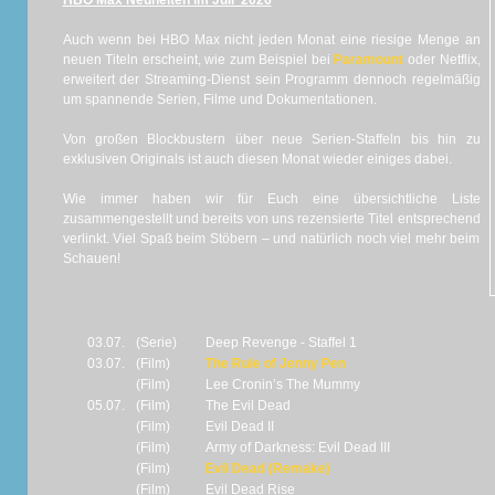
HBO Max Neuheiten im Juli 2026
Auch wenn bei HBO Max nicht jeden Monat eine riesige Menge an
neuen Titeln erscheint, wie zum Beispiel bei
Paramount
oder Netflix,
erweitert der Streaming-Dienst sein Programm dennoch regelmäßig
um spannende Serien, Filme und Dokumentationen.
Von großen Blockbustern über neue Serien-Staffeln bis hin zu
exklusiven Originals ist auch diesen Monat wieder einiges dabei.
Wie immer haben wir für Euch eine übersichtliche Liste
zusammengestellt und bereits von uns rezensierte Titel entsprechend
verlinkt. Viel Spaß beim Stöbern – und natürlich noch viel mehr beim
Schauen!
03.07.
(Serie)
Deep Revenge - Staffel 1
03.07.
(Film)
The Rule of Jenny Pen
(Film)
Lee Cronin’s The Mummy
05.07.
(Film)
The Evil Dead
(Film)
Evil Dead II
(Film)
Army of Darkness: Evil Dead III
(Film)
Evil Dead (Remake)
(Film)
Evil Dead Rise