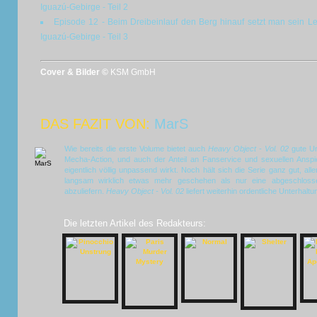
Iguazú-Gebirge - Teil 2
Episode 12 - Beim Dreibeinlauf den Berg hinauf setzt man sein 
Iguazú-Gebirge - Teil 3
Cover & Bilder ©
KSM GmbH
DAS FAZIT VON:
MarS
Wie bereits die erste Volume bietet auch
Heavy Object - Vol. 02
gute Un
Mecha-Action, und auch der Anteil an Fanservice und sexuellen Anspi
eigentlich völlig unpassend wirkt. Noch hält sich die Serie ganz gut, all
langsam wirklich etwas mehr geschehen als nur eine abgeschloss
abzuliefern.
Heavy Object - Vol. 02
liefert weiterhin ordentliche Unterhaltu
Die letzten Artikel des Redakteurs: