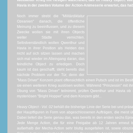
Weltweiter Krieg mit riesigen Maschinen, das ist
Heavy Object
. Wa
Havia in der zweiten Volume der Action-Animeserie erwartet, das hab
Noch immer strebt die "Militärdiktatur
Ozeanien" danach, die öffentliche
Meinung zu beeinflussen, und zu diesem
Zwecke wollen sie mit ihren Objects
weiter Städte vernichten.
Selbstverständlich wollen Qwenthur und
Havia in ihrer Position als Helden das
nicht auf sich sitzen lassen und machen
sich mal wieder im Alleingang daran, das
feindliche Object zu erledigen. Doch
kaum ist das geschafft, steht bereits das
nächste Problem vor der Tür, denn der
"Mass Driver" Konzern plant offensichtlich einen Putsch und ist im Besi
sie einen weiteren Krieg auslösen wollen. Während "Prinzessin" mit 
Übung von "Mass Driver" teilnimmt, prüfen Qwenthur und Havia ob
mysteriösen "Bright Hopper" und dem Konzern gibt...
Heavy Object - Vol. 02
behält die bisherige Linie der Serie bei und prä
der Hauptfiguren in Form von abgeschlossenen Aufträgen, die meist ü
Dabei liefert die Serie genau das, was bereits in den ersten sechs Epis
Jede Menge Action, die für eine Freigabe ab 12 Jahren erneut be
außerhalb der Mecha-Action sehr blutig ausgefallen ist, sowie obszö