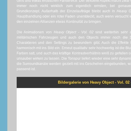
Girls und etwas erotischen Fanservice. Der sexuelle Aspekt macht zwar
immer noch nicht wirklich zum eigentlich ernsten, bei genaue
Grundkonzept. Außerhalb der Einzelaufträge bleibt auch in
Heavy O
Haupthandlung oder ein roter Faden unentdeckt, auch wenn versucht wir
den einzelnen Allianzen etwas Kontinuität zu bringen.
Die Animationen von
Heavy Object - Vol. 02
sind weiterhin sehr 
militärischen Fahrzeugen und auch den Objects immer noch die D
Charakteren und den Settings zu bewundern gibt. Auch die Effekte 
harmonisch mit ins Bild ein. Erneut qualitativ sehr hochwertig ist die Blu
Farben satt, und auch das kräftige Kontrastverhältnis weiß zu gefallen
unsauber wirken zu lassen. Die Tonspur liefert wieder eine sehr dynam
die Surroundkanäle werden gezielt mit ins Geschehen eingebunden, wä
passend ist.
Bildergalerie von Heavy Object - Vol. 02 