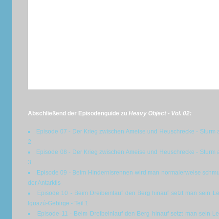
Abschließend der Episodenguide zu
Heavy Object - Vol. 02:
Episode 07 - Der Krieg zwischen Ameise und Heuschrecke - Sturm auf
2
Episode 08 - Der Krieg zwischen Ameise und Heuschrecke - Sturm auf
3
Episode 09 - Beim Hindernisrennen wird man normalerweise schmutz
der Antarktis
Episode 10 - Beim Dreibeinlauf den Berg hinauf setzt man sein 
Iguazú-Gebirge - Teil 1
Episode 11 - Beim Dreibeinlauf den Berg hinauf setzt man sein 