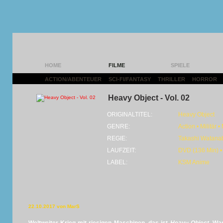
HOME
FILME
SPIELE
ACTION/ABENTEUER
|
SCI-FI/FANTASY
|
THRILLER
|
HORROR
|
Heavy Object - Vol. 02
ORIGINALTITEL:
Heavy Object
GENRE:
Action • Militär 
REGIE:
Takashi Watana
LAUFZEIT:
DVD (136 Min) •
LABEL:
KSM Anime
22.10.2017 von MarS