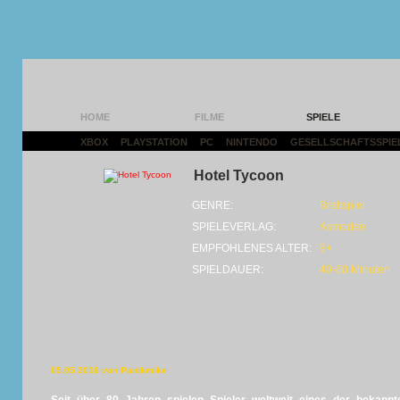
HOME
FILME
SPIELE
XBOX
|
PLAYSTATION
|
PC
|
NINTENDO
|
GESELLSCHAFTSSPIE
Hotel Tycoon
GENRE:
Brettspiel
SPIELEVERLAG:
Asmodee
EMPFOHLENES ALTER:
8+
SPIELDAUER:
40-60 Minuten
05.05.2016 von Panikmike