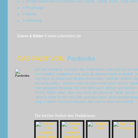
1 Bündel Banknoten bestehend aus 5000$, 1000$, 500$, 100$ und 
4 Flugzeuge
2 Würfel
1 Anleitung
Cover & Bilder ©
www.sofahelden.de
DAS FAZIT VON:
Panikmike
Ich mag
Monopoly
und auch das Originalspiel
Hotel
fand ich zu mein
man inhaltlich vergleichen und auch die Spielmechanik ist ähnlich. 
viel Glück zu haben und mit einer bestimmten Taktik die anderen Sp
ein wenig anders. So kann man mit einem Hotel schon andere Spiel
man genügend Eingänge hat und diese auch taktisch gut platziert ha
Portion Glück dabei, aber man muss die
Monopoly
-Taktik, insofer
allem ist
Hotel Tycoon
eine sehr gute Alternative, wenn man
Monopol
mag, in denen man Glück braucht, dem rate ich eher vom Kauf ab.
Die letzten Artikel des Redakteurs: