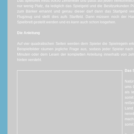
Das Spielbrett misst 50x50 Zentimeter und passt auf jeden herkömmli
nur wenig Platz, da lediglich das Spielgeld und die Besitzurkunden Pl
zum Bänker ernannt und genau dieser darf dann das Startgeld ver
Flugzeug und stellt dies aufs Startfeld. Dann müssen noch der Ha
Spielbrett gestellt werden und es kann auch schon losgehen.
Die Anleitung
Auf vier quadratischen Seiten werden dem Spieler die Spielregeln erkl
Beispielbilder räumen jegliche Frage aus, sodass jeder Spieler nach
Minuten oder dem Lesen der kompletten Anleitung innerhalb von zeh
hinten versteht.
Das S
Natür
ums G
als l
somi
reiße
Land
nennt
mach
somit