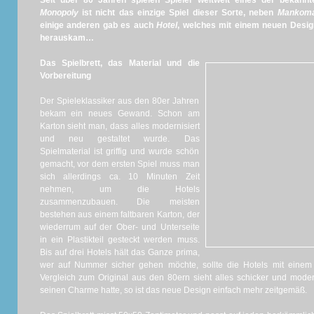
Seit über 80 Jahren spielen Spieler weltweit eines der bekannt
Monopoly
ist nicht das einzige Spiel dieser Sorte, neben
Mankoma
einige anderen gab es auch
Hotel
, welches mit einem neuen Des
herauskam…
Das Spielbrett, das Material und die
Vorbereitung
Der Spieleklassiker aus den 80er Jahren
bekam ein neues Gewand. Schon am
Karton sieht man, dass alles modernisiert
und neu gestaltet wurde. Das
Spielmaterial ist griffig und wurde schön
gemacht, vor dem ersten Spiel muss man
sich allerdings ca. 10 Minuten Zeit
nehmen, um die Hotels
zusammenzubauen. Die meisten
bestehen aus einem faltbaren Karton, der
wiederrum auf der Ober- und Unterseite
in ein Plastikteil gesteckt werden muss.
Bis auf drei Hotels hält das Ganze prima,
wer auf Nummer sicher gehen möchte, sollte die Hotels mit einem
Vergleich zum Original aus den 80ern sieht alles schicker und mode
seinen Charme hatte, so ist das neue Design einfach mehr zeitgemäß.