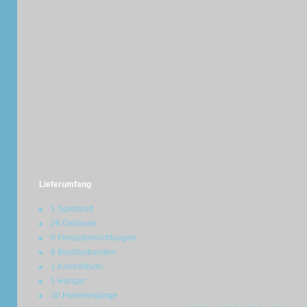
Lieferumfang
1 Spielbrett
28 Gebäude
8 Freizeiteinrichtungen
8 Besitzurkunden
1 Kontrollturm
1 Hangar
30 Hoteleingänge