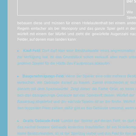
Der S
Wie
Spie
bebauen diese und müssen für einen Hotelaufenthalt bei einem ander
Regeln einfacher als bei
Monopoly
und das ganze Spiel geht in der 
würfelt mit einem 6er Würfel und zieht die gewürfelte Augenzahl nac
Felder, auf denen man landen kann:
Kauf-Feld:
Dort darf man eine Besitzurkunde eines angrenzenden
zur Verfügung hat. Ist das Grundstück schon verkauft aber noch un
anderen Spieler für die Hälfte des Kaufpreises abkaufen.
Baugenehmigungs-Feld:
Wenn der Spieler eine oder mehrere Besitz
versuchen, ein Gebäude darauf zu bauen. Zuerst entscheidet er sich
danach mit dem Spezialwürfel. Zeigt dieser die Farbe Grün, so muss 
sich das dazugehörige Gebäude auf das Spielbrett stellen. Würfelt der
Bauantrag abgelehnt und der nächste Spieler ist an der Reihe. Würfelt 
den doppelten Preis zahlen, dafür gibt es das Gebäude umsonst, wenn d
Gratis Gebäude-Feld:
Landet der Spieler auf diesen Feld, so darf
das nächst bessere Gebäude kostenlos draufstellen. Ist ein Hotelkompl
keine Besitzurkunden, so ist der Spielzug vorbei und das Feld für den ak