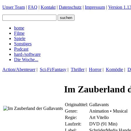
Unser Team
|
FAQ
|
Kontakt
|
Datenschutz
|
Impressum
|
Version 1.13
home
Filme
Spiele
Sonstiges
Podcast
hard-/software
Die Woche...
Action/Abenteuer
|
Sci-Fi/Fantasy
|
Thriller
|
Horror
|
Komödie
|
D
Im Zauberland d
Originaltitel:
Gallavants
Genre:
Animation • Musical
Regie:
Art Vitello
Laufzeit:
DVD (91 Min)
Label:
SchröderMedia Hand