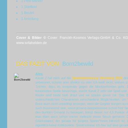
1 Pest-Marker
1 Startfeld
1 Beutel
1 Anleitung
Cover & Bilder ©
Cover: Franckh-Kosmos Verlags-GmbH & Co. KG / 
www.sofahelden.de
DAS FAZIT VON:
Born2bewild
Alex:
Karak 2
hat mich auf der
Spielwarenmesse Nürnberg 2025
dire
unbekannt, scheint aber ähnlich zu sein. Ich weiß nicht, warum i
Trichter, dass es kooperativ gegen die Monsterhorden geht.
kooperative Spiele bevorzuge, macht
Karak 2
sehr viel Spaß und i
Kinder sind beide heiß drauf und wir spielen gerne mit. Das B
unterschiedlichen Charakteren verschiedene Möglichkeiten, 
Boss auch nicht unbedingt besiegen, denn die Gegner bringen auc
auch frustrierend sein, wenn jemand beispielsweise schon fünf Si
den dunklen General zu besiegen, bringt dieser nur 4,5 Punkte. A
man eben auch schon vorher vielleicht etwas falsch gemacht. D
Glücksfaktor, der gerade für jüngere Spieler*innen hilfreich ist
eigentlich keine Kritikpunkte. Somit komme ich hier auf eine ger