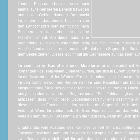
könnt Ihr Euch dann beispielsweise noch
einmal auf einen leeren Bereich bewegen
und so das Gebiet erkunden. Das macht
Ihr, indem Ihr das oberste Plättchen von
den Landschaftsfeldern nehmt und nach
Belieben an das eben verlassene
Plättchen anlegt. Allerdings muss eine
Verbindung zu diesem vorhanden sein, die Schluchten müssen al
Anschließend müsst Ihr noch aus dem Beutel einen Gegner (bei Stufe
dem Beutel ziehen. Dieses legt Ihr mit der Gegnerseite auf das eben au
Ihr seid nun im
Kampf mit einer Monsterarme
und würfelt mit Eu
vorhanden - beliebig vielen Einheitenwürfeln, die sich in Eurem Vorrat be
Ihr die Schwerter auf den Würfeln. Erreicht Ihr mindestens die auf der 
Ihr den Kampf gewonnen. Hierbei stellt Ihr Eure Kampfkraft am Table
entsprechende Stufe des oder der Monster hoch (nicht runter!). Hinz
und je nachdem entweder als Gegenstand auf Euer Tableau legt oder a
aufpassen, dass Ihr von jeder Gegenstandsart nur eine bestimmte Anz
diese, müsst Ihr Euch entscheiden, welchen der Gegenstände Ihr behal
Feld legt. Wenn Ihr verliert, setzt Ihr Eure Figur einfach auf das Fel
betreten habt, zurück. Das kann auch die Stadt sein, wenn Ihr Euch späte
Unabhängig vom Ausgang des Kampfes verliert Ihr anschließend al
Totenkopf gewürfelt habt und für jeden Totenkopf auf Eurem Charakte
zwei Totenköpfe würfelt, dürft Ihr außerdem einen anderen Charakte