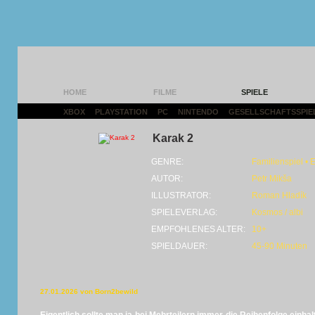
HOME
FILME
SPIELE
XBOX
|
PLAYSTATION
|
PC
|
NINTENDO
|
GESELLSCHAFTSSPIE
Karak 2
GENRE:
Familienspiel 
AUTOR:
Petr Mikša
ILLUSTRATOR:
Roman Hladík
SPIELEVERLAG:
Kosmos / albi
EMPFOHLENES ALTER:
10+
SPIELDAUER:
45-90 Minuten
27.01.2026 von Born2bewild