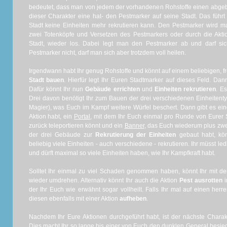
bedeutet, dass man von jedem der vorhandenen Rohstoffe einen abgebe
dieser Charakter eine hat- den Pestmarker auf seine Stadt. Das führt
Stadt keine Einheiten mehr rekrutieren kann. Den Pestmarker wird 
zwei Totenköpfe und Versetzen des Pestmarkers oder durch die Akt
Stadt, wieder los. Dabei legt man den Pestmarker ab und darf si
Pestmarker nicht, darf man sich aber trotzdem voll heilen.
Irgendwann habt Ihr genug Rohstoffe und könnt auf einem beliebigen, fr
Stadt bauen
. Hierfür legt Ihr Euren Stadtmarker auf dieses Feld. Dan
Dafür könnt Ihr nun
Gebäude errichten
und
Einheiten rekrutieren
. E
Drei davon benötigt Ihr zum Bauen der drei verschiedenen Einheitent
Magier), was Euch im Kampf weitere Würfel beschert. Dann gibt es ei
Aktion habt, ein
Portal
, mit dem Ihr Euch einmal pro Runde von Eurer S
zurück teleportieren könnt und ein
Banner
, das Euch wiederum plus zwei
der drei Gebäude zur
Rekrutierung der Einheiten
gebaut habt, kön
beliebig viele Einheiten - auch verschiedene - rekrutieren. Ihr müsst led
und dürft maximal so viele Einheiten haben, wie Ihr Kampfkraft habt.
Solltet Ihr einmal zu viel Schaden genommen haben, könnt Ihr mit de
wieder umdrehen. Alternativ könnt Ihr auch die Aktion
Pest ausrotten
i
der Ihr Euch wie erwähnt sogar vollheilt. Falls Ihr mal auf einen her
diesen ebenfalls mit einer Aktion
aufheben
.
Nachdem Ihr Eure Aktionen durchgeführt habt, ist der nächste Charak
Dies macht Ihr so lange bis einer von Euch den dunklen General besieg