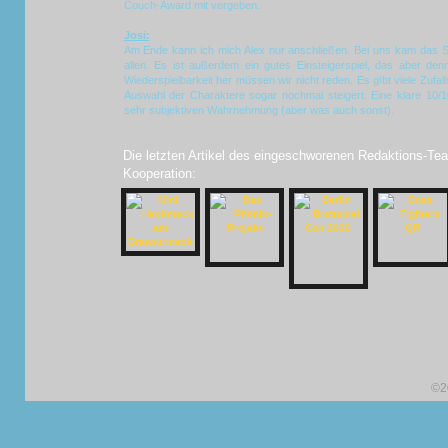
Couch-Award mit vergeben.
Josi:
Am Ende kann ich mich Alex nur anschließen. Bei uns kam das S
allen. Es ist außerdem ein gutes Einsteigerspiel, das aber den
Wiederspielbarkeit her müssen wir nicht reden. Es gibt viele Zufal
Auswahl der Charaktere sogar nochmal steigert. Eine klare 10/
sehr subjektiven Wahrnehmung (aber was auch sonst).
Die letzten Artikel des eingeschworenen Redaktions-Tea
Kooperation:
©2