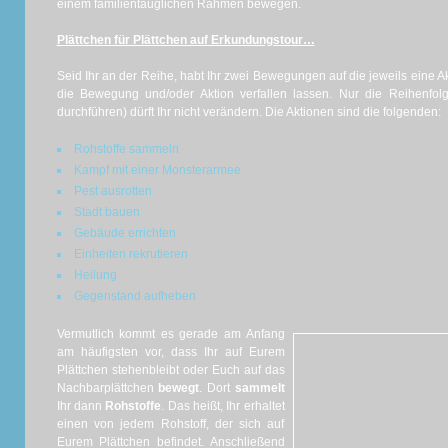
einem familientauglichen Rahmen bewegen.
Plättchen für Plättchen auf Erkundungstour…
Seid Ihr an der Reihe, habt Ihr zwei Bewegungen auf die jeweils eine Akti
die Bewegung und/oder Aktion verfallen lassen. Nur die Reihenfol
durchführen) dürft Ihr nicht verändern. Die Aktionen sind die folgenden:
Rohstoffe sammeln
Kampf mit einer Monsterarmee
Pest ausrotten
Stadt bauen
Gebäude errichten
Einheiten rekrutieren
Heilung
Gegenstand aufheben
Vermutlich kommt es gerade am Anfang
am häufigsten vor, dass Ihr auf Eurem
Plättchen stehenbleibt oder Euch auf das
Nachbarplättchen
bewegt
. Dort
sammelt
Ihr dann
Rohstoffe
. Das heißt, Ihr erhaltet
einen von jedem Rohstoff, der sich auf
Eurem Plättchen befindet. Anschließend