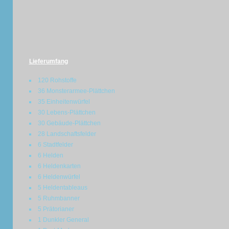
Lieferumfang
120 Rohstoffe
36 Monsterarmee-Plättchen
35 Einheitenwürfel
30 Lebens-Plättchen
30 Gebäude-Plättchen
28 Landschaftsfelder
6 Stadtfelder
6 Helden
6 Heldenkarten
6 Heldenwürfel
5 Heldentableaus
5 Ruhmbanner
5 Prätorianer
1 Dunkler General