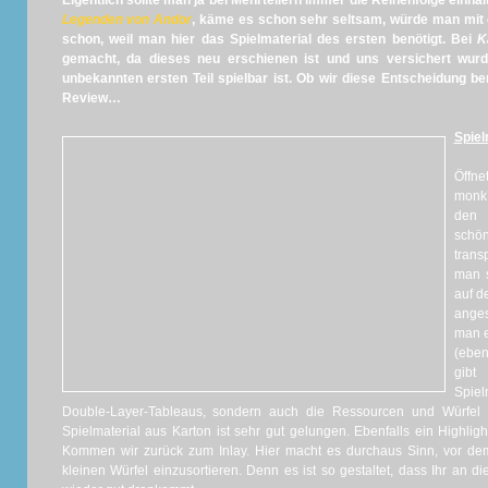
Eigentlich sollte man ja bei Mehrteilern immer die Reihenfolge einh
Legenden von Andor
, käme es schon sehr seltsam, würde man mit d
schon, weil man hier das Spielmaterial des ersten benötigt. Bei
K
gemacht, da dieses neu erschienen ist und uns versichert wu
unbekannten ersten Teil spielbar ist. Ob wir diese Entscheidung be
Review…
Spiel
Öff
monk’
den 
schö
trans
man s
auf d
ange
man e
(eben
gibt
Spiel
Double-Layer-Tableaus, sondern auch die Ressourcen und Würfel
Spielmaterial aus Karton ist sehr gut gelungen. Ebenfalls ein Highlight
Kommen wir zurück zum Inlay. Hier macht es durchaus Sinn, vor de
kleinen Würfel einzusortieren. Denn es ist so gestaltet, dass Ihr an 