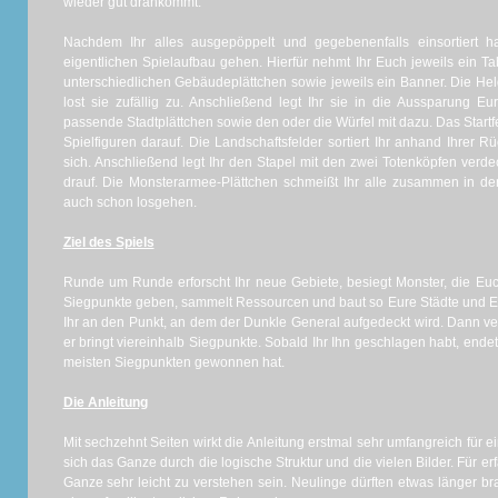
wieder gut drankommt.
Nachdem Ihr alles ausgepöppelt und gegebenenfalls einsortiert
eigentlichen Spielaufbau gehen. Hierfür nehmt Ihr Euch jeweils ein 
unterschiedlichen Gebäudeplättchen sowie jeweils ein Banner. Die He
lost sie zufällig zu. Anschließend legt Ihr sie in die Aussparung
passende Stadtplättchen sowie den oder die Würfel mit dazu. Das Startfeld
Spielfiguren darauf. Die Landschaftsfelder sortiert Ihr anhand Ihrer R
sich. Anschließend legt Ihr den Stapel mit den zwei Totenköpfen verd
drauf. Die Monsterarmee-Plättchen schmeißt Ihr alle zusammen in d
auch schon losgehen.
Ziel des Spiels
Runde um Runde erforscht Ihr neue Gebiete, besiegt Monster, die Eu
Siegpunkte geben, sammelt Ressourcen und baut so Eure Städte und 
Ihr an den Punkt, an dem der Dunkle General aufgedeckt wird. Dann ve
er bringt viereinhalb Siegpunkte. Sobald Ihr Ihn geschlagen habt, endet
meisten Siegpunkten gewonnen hat.
Die Anleitung
Mit sechzehnt Seiten wirkt die Anleitung erstmal sehr umfangreich für ein
sich das Ganze durch die logische Struktur und die vielen Bilder. Für er
Ganze sehr leicht zu verstehen sein. Neulinge dürften etwas länger br