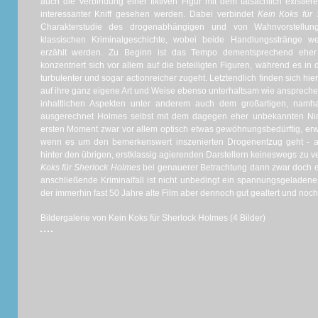
auch die Verbindung einer fiktiven Figur mit dem tatsächlich existi
interessanter Kniff gesehen werden. Dabei verbindet
Kein Koks für
Charakterstudie des drogenabhängigen und von Wahnvorstellun
klassischen Kriminalgeschichte, wobei beide Handlungsstränge we
erzählt werden. Zu Beginn ist das Tempo dementsprechend ehe
konzentriert sich vor allem auf die beteiligten Figuren, während es in 
turbulenter und sogar actionreicher zugeht. Letztendlich finden sich hie
auf ihre ganz eigene Art und Weise ebenso unterhaltsam wie ansprech
inhaltlichen Aspekten unter anderem auch dem großartigen, namha
ausgerechnet Holmes selbst mit dem dagegen eher unbekannten Nico
ersten Moment zwar vor allem optisch etwas gewöhnungsbedürftig, erwe
wenn es um den bemerkenswert inszenierten Drogenentzug geht - als 
hinter den übrigen, erstklassig agierenden Darstellern keineswegs zu v
Koks für Sherlock Holmes
bei genauerer Betrachtung dann zwar doch e
anschließende Kriminalfall ist nicht unbedingt ein spannungsgeladenes
der immerhin fast 50 Jahre alte Film aber dennoch gut gealtert und noc
Bildergalerie von Kein Koks für Sherlock Holmes (4 Bilder)