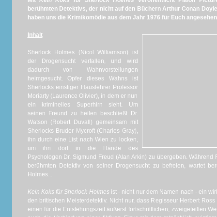
Mit
Kein Koks für Sherlock Holmes
veröffentlicht Plaion Pict
berühmten Detektivs, der nicht auf den Büchern Arthur Conan Doyles
haben uns die Krimikomödie aus dem Jahr 1976 für Euch angesehen.
Inhalt
Sherlock Holmes (Nicol Williamson) ist
der Drogensucht verfallen, und wird
dadurch von Wahnvorstellungen
heimgesucht. Opfer dieses Wahns ist
Sherlocks einstiger Hauslehrer Professor
Moriarty (Laurence Olivier), in dem er nun
ein kriminelles Superhirn sieht. Um
seinen Freund zu heilen beschließt Dr.
Watson (Robert Duvall) gemeinsam mit
Sherlocks Bruder Mycroft (Charles Gray),
ihn durch eine List nach Wien zu locken,
um ihn dort in die Hände des
Psychologen Dr. Sigmund Freud (Alan Arkin) zu übergeben. Während F
berühmten Detektiv von seiner Drogensucht zu befreien, wartet ber
Holmes...
Kein Koks für Sherlock Holmes
ist - nicht nur dem Namen nach - ein w
den britischen Meisterdetektiv. Nicht nur, dass Regisseur Herbert Ro
einen für die Entstehungszeit äußerst fortschrittlichen, zweigeteilten 