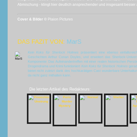
Abmischung - klingt hier deutlich ansprechender und insgesamt besser 
Cover & Bilder ©
Plaion Pictures
DAS FAZIT VON:
MarS
Kein Koks für Sherlock Holmes
präsentiert eine ebenso einfallsreic
Geschichten Arthur Conan Doyles, und erweitert das Sherlock-Univer
Komponente: Das Aufeinandertreffen mit einer realen historischen Persön
Drogendrama und Krimi funktioniert
Kein Koks für Sherlock Holmes
gerad
bietet nicht zuletzt dank des hochkarätigen Cast wunderbare Unterhaltun
da nicht ganz mithalten kann.
Die letzten Artikel des Redakteurs: