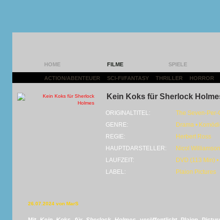
HOME
FILME
SPIELE
ACTION/ABENTEUER
|
SCI-FI/FANTASY
|
THRILLER
|
HORROR
|
Kein Koks für Sherlock Holme
ORIGINALTITEL:
The Seven-Per-C
GENRE:
Drama • Komödie
REGIE:
Herbert Ross
HAUPTDARSTELLER:
Nicol Williamson
LAUFZEIT:
DVD (113 Min) •
LABEL:
Plaion Pictures
26.07.2024 von MarS