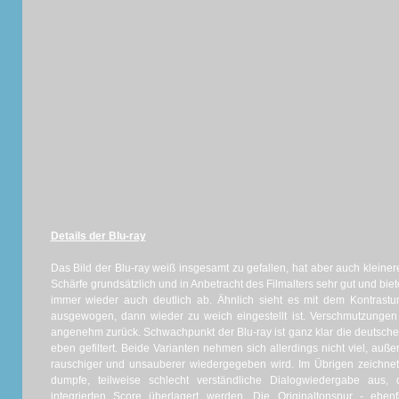
Details der Blu-ray
Das Bild der Blu-ray weiß insgesamt zu gefallen, hat aber auch kleine
Schärfe grundsätzlich und in Anbetracht des Filmalters sehr gut und biete
immer wieder auch deutlich ab. Ähnlich sieht es mit dem Kontrastu
ausgewogen, dann wieder zu weich eingestellt ist. Verschmutzunge
angenehm zurück. Schwachpunkt der Blu-ray ist ganz klar die deutsche 
eben gefiltert. Beide Varianten nehmen sich allerdings nicht viel, auße
rauschiger und unsauberer wiedergegeben wird. Im Übrigen zeichnet
dumpfe, teilweise schlecht verständliche Dialogwiedergabe aus, 
integrierten Score überlagert werden. Die Originaltonspur - ebe